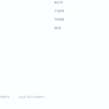
IELTS
TOEFL
TIPDİL
DUS
 Metni
Açık Rıza Metni