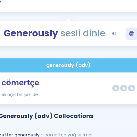
Kampanyalar
Eğitim ve Kitaplar
Blog
Generously
sesli dinle
YDS - YÖKDİL Tüm S
İngilizce Gram
İngilizce Gramer
generously (adv)
cömertçe
eli açık bir şekilde
Generously (adv) Collocations
butter generously :
cömertçe yağ sürmel