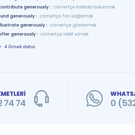
contribute generously :
cömertçe katkıda bulunmak
fund generously :
cömertçe fon sağlamak
illustrate generously :
cömertçe göstermek
offer generously :
cömertçe teklif etmek
4 Örnek daha
ZMETLERİ
WHATSA
 74 74
0 (53