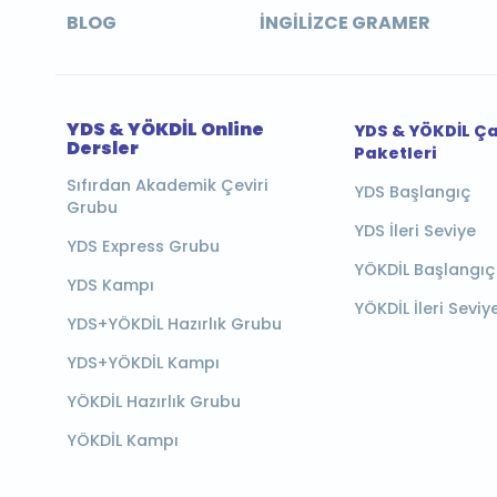
BLOG
İNGILIZCE GRAMER
YDS & YÖKDİL Online
YDS & YÖKDİL Ç
Dersler
Paketleri
Sıfırdan Akademik Çeviri
YDS Başlangıç
Grubu
YDS İleri Seviye
YDS Express Grubu
YÖKDİL Başlangıç
YDS Kampı
YÖKDİL İleri Seviy
YDS+YÖKDİL Hazırlık Grubu
YDS+YÖKDİL Kampı
YÖKDİL Hazırlık Grubu
YÖKDİL Kampı