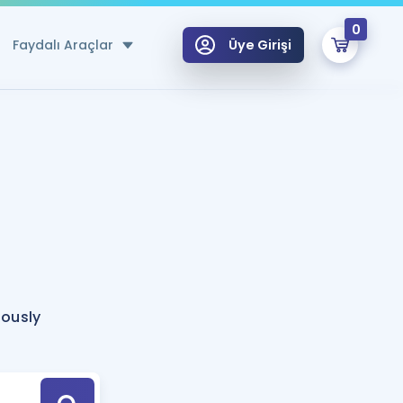
0
Faydalı Araçlar
Üye Girişi
klar
n Ücretsiz Kaynaklar
 için Özel Sözlük
Sepetin Şu An Boş.
ma
uan Hesaplama Aracı
i Hoca ile seni sınava hazırlayacak onlarca eğitim seni bekliyor!
Şifremi Hatırlamıyorum
GİRİŞ YAP
rously
azırlananlar için Öneriler
kvimi
ÜYE DEĞİLİM
arı Tek Takvimde