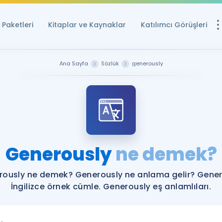
Paketleri
Kitaplar ve Kaynaklar
Katılımcı Görüşleri
Ücretsiz Kayna
Ana Sayfa
Sözlük
generously
YDS ve YÖKDİL içi
Sözlük
İngilizce Sınavları
Puan Hesapla
Generously
ne demek?
YDS ve YÖKDİL P
Remz
Rehberlik Aracı
ously ne demek? Generously ne anlama gelir? Gene
YDS ve YÖKDİL'e H
İngilizce örnek cümle. Generously eş anlamlıları.
ÖSYM Sınav Ta
Tüm ÖSYM Sınavl