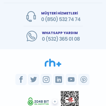
MÜŞTERİ HİZMETLERİ
0 (850) 532 74 74
WHATSAPP YARDIM
0 (532) 365 01 08