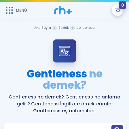
0
MENÜ
MENÜ
Üye Girişi
Ana Sayfa
Sözlük
gentleness
Online Dersler
Sepetin Şu An Boş.
Çalışma Paketleri
Remzi Hoca ile seni sınava hazırlayacak onlarca eğitim seni
bekliyor!
Kitaplar ve Kaynaklar
GİRİŞ YAP
Gentleness
ne
Katılımcı Görüşleri
demek?
Şifremi Hatırlamıyorum
ÜYE DEĞİLİM
Faydalı Araçlar
Gentleness ne demek? Gentleness ne anlama
gelir? Gentleness İngilizce örnek cümle.
Ücretsiz Kaynaklar
Blog
İngilizce Gramer
Gentleness eş anlamlıları.
Hakkımızda
Kariyer
Sözlük
Soru & Cevap
İletişim