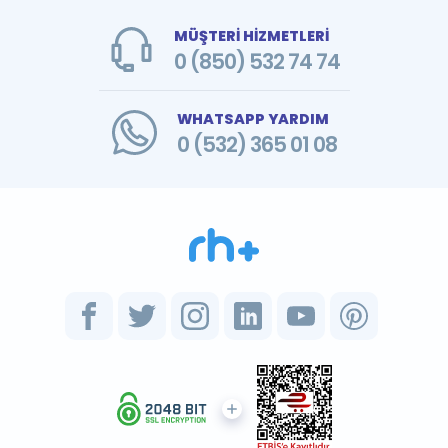
MÜŞTERİ HİZMETLERİ
0 (850) 532 74 74
WHATSAPP YARDIM
0 (532) 365 01 08