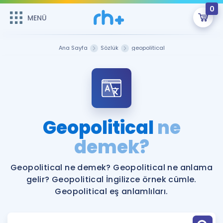
0
MENÜ
MENÜ
Üye Girişi
Ana Sayfa
Sözlük
geopolitical
Online Dersler
Sepetin Şu An Boş.
Çalışma Paketleri
Remzi Hoca ile seni sınava hazırlayacak onlarca eğitim seni
bekliyor!
Kitaplar ve Kaynaklar
GİRİŞ YAP
Geopolitical
ne
Katılımcı Görüşleri
demek?
Şifremi Hatırlamıyorum
ÜYE DEĞİLİM
Faydalı Araçlar
Geopolitical ne demek? Geopolitical ne anlama
gelir? Geopolitical İngilizce örnek cümle.
Ücretsiz Kaynaklar
Blog
İngilizce Gramer
Geopolitical eş anlamlıları.
Hakkımızda
Kariyer
Sözlük
Soru & Cevap
İletişim