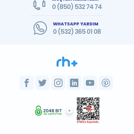
0 (850) 532 74 74
WHATSAPP YARDIM
0 (532) 365 01 08