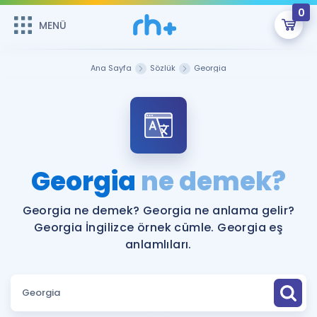
0
MENÜ
MENÜ
Üye Girişi
Ana Sayfa
Sözlük
Georgia
Online Dersler
Sepetin Şu An Boş.
Çalışma Paketleri
Remzi Hoca ile seni sınava hazırlayacak onlarca eğitim seni
bekliyor!
Kitaplar ve Kaynaklar
GİRİŞ YAP
Georgia
ne demek?
Katılımcı Görüşleri
Şifremi Hatırlamıyorum
Georgia ne demek? Georgia ne anlama gelir?
Georgia İngilizce örnek cümle. Georgia eş
ÜYE DEĞİLİM
Faydalı Araçlar
anlamlıları.
Ücretsiz Kaynaklar
Blog
İngilizce Gramer
Hakkımızda
Kariyer
Sözlük
Soru & Cevap
İletişim