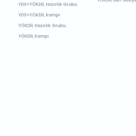
YÖKDİL İleri Seviy
YDS+YÖKDİL Hazırlık Grubu
YDS+YÖKDİL Kampı
YÖKDİL Hazırlık Grubu
YÖKDİL Kampı