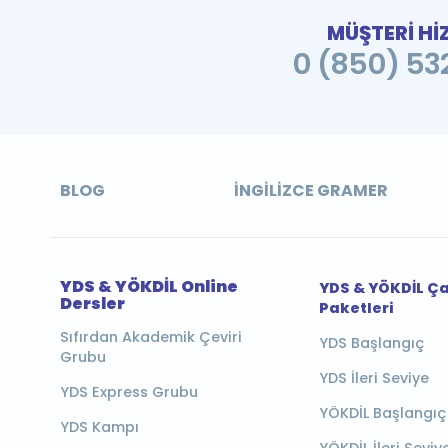
MÜŞTERİ Hİ
0 (850) 532
BLOG
İNGILIZCE GRAMER
YDS & YÖKDİL Online
YDS & YÖKDİL Ç
Dersler
Paketleri
Sıfırdan Akademik Çeviri
YDS Başlangıç
Grubu
YDS İleri Seviye
YDS Express Grubu
YÖKDİL Başlangıç
YDS Kampı