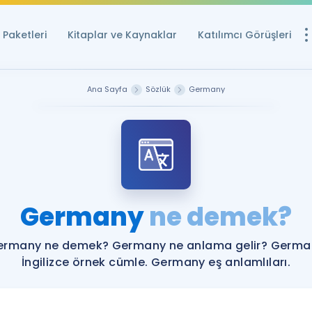
Paketleri
Kitaplar ve Kaynaklar
Katılımcı Görüşleri
Ücretsiz Kayna
Ana Sayfa
Sözlük
Germany
YDS ve YÖKDİL içi
Sözlük
İngilizce Sınavları
Puan Hesapla
Germany
ne demek?
YDS ve YÖKDİL P
Remz
Rehberlik Aracı
ermany ne demek? Germany ne anlama gelir? Germa
YDS ve YÖKDİL'e H
İngilizce örnek cümle. Germany eş anlamlıları.
ÖSYM Sınav Ta
Tüm ÖSYM Sınavl