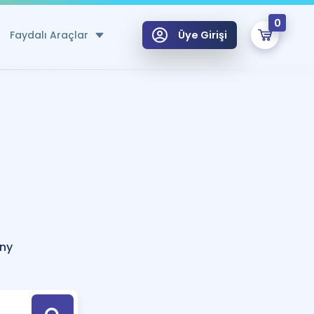
0
Faydalı Araçlar
Üye Girişi
klar
n Ücretsiz Kaynaklar
 için Özel Sözlük
Sepetin Şu An Boş.
ma
uan Hesaplama Aracı
i Hoca ile seni sınava hazırlayacak onlarca eğitim seni bekliyor!
Şifremi Hatırlamıyorum
GİRİŞ YAP
ny
azırlananlar için Öneriler
kvimi
ÜYE DEĞİLİM
arı Tek Takvimde