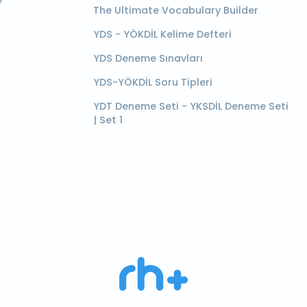
e
The Ultimate Vocabulary Builder
YDS - YÖKDİL Kelime Defteri
YDS Deneme Sınavları
YDS-YÖKDİL Soru Tipleri
YDT Deneme Seti - YKSDİL Deneme Seti
| Set 1