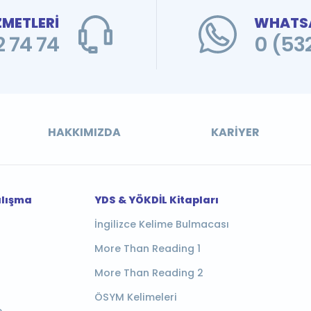
ZMETLERİ
WHATSA
 74 74
0 (53
HAKKIMIZDA
KARIYER
alışma
YDS & YÖKDİL Kitapları
İngilizce Kelime Bulmacası
More Than Reading 1
More Than Reading 2
ÖSYM Kelimeleri