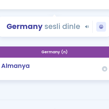
Kampanyalar
Eğitim ve Kitaplar
Blog
Germany
sesli dinle
YDS - YÖKDİL Tüm S
İngilizce Gram
İngilizce Gramer
Germany (n)
Almanya