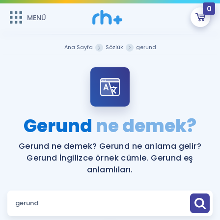
0
MENÜ
MENÜ
Üye Girişi
Ana Sayfa
Sözlük
gerund
Online Dersler
Sepetin Şu An Boş.
Çalışma Paketleri
Remzi Hoca ile seni sınava hazırlayacak onlarca eğitim seni
bekliyor!
Kitaplar ve Kaynaklar
GİRİŞ YAP
Gerund
ne demek?
Katılımcı Görüşleri
Şifremi Hatırlamıyorum
Gerund ne demek? Gerund ne anlama gelir?
Gerund İngilizce örnek cümle. Gerund eş
ÜYE DEĞİLİM
Faydalı Araçlar
anlamlıları.
Ücretsiz Kaynaklar
Blog
İngilizce Gramer
Hakkımızda
Kariyer
Sözlük
Soru & Cevap
İletişim