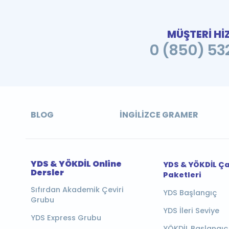
MÜŞTERİ Hİ
0 (850) 532
BLOG
İNGILIZCE GRAMER
YDS & YÖKDİL Online
YDS & YÖKDİL Ç
Dersler
Paketleri
Sıfırdan Akademik Çeviri
YDS Başlangıç
Grubu
YDS İleri Seviye
YDS Express Grubu
YÖKDİL Başlangıç