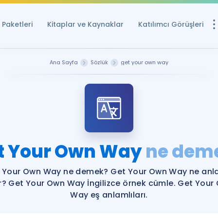
Paketleri
Kitaplar ve Kaynaklar
Katılımcı Görüşleri
Ücretsiz Kayna
Ana Sayfa
Sözlük
get your own way
YDS ve YÖKDİL içi
Sözlük
İngilizce Sınavları
Puan Hesapla
t Your Own Way
ne dem
YDS ve YÖKDİL P
Remz
Rehberlik Aracı
 Your Own Way ne demek? Get Your Own Way ne an
YDS ve YÖKDİL'e H
ir? Get Your Own Way İngilizce örnek cümle. Get Your
Way eş anlamlıları.
ÖSYM Sınav Ta
Tüm ÖSYM Sınavl