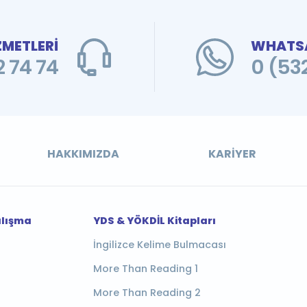
ZMETLERİ
WHATSA
 74 74
0 (53
HAKKIMIZDA
KARIYER
alışma
YDS & YÖKDİL Kitapları
İngilizce Kelime Bulmacası
More Than Reading 1
More Than Reading 2