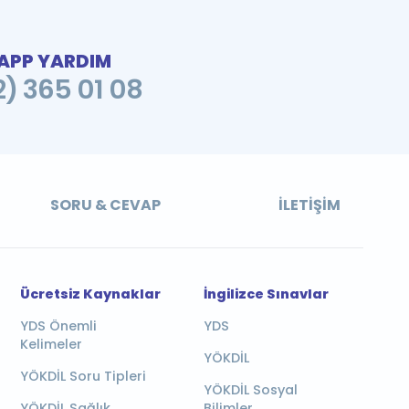
PP YARDIM
2) 365 01 08
SORU & CEVAP
İLETIŞIM
Ücretsiz Kaynaklar
İngilizce Sınavlar
YDS Önemli
YDS
Kelimeler
YÖKDİL
YÖKDİL Soru Tipleri
YÖKDİL Sosyal
YÖKDİL Sağlık
Bilimler