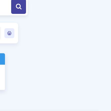
a Özel Fırsatlar
ınavlarla İlgili Haberler
er
 ve Konu Anlatımı