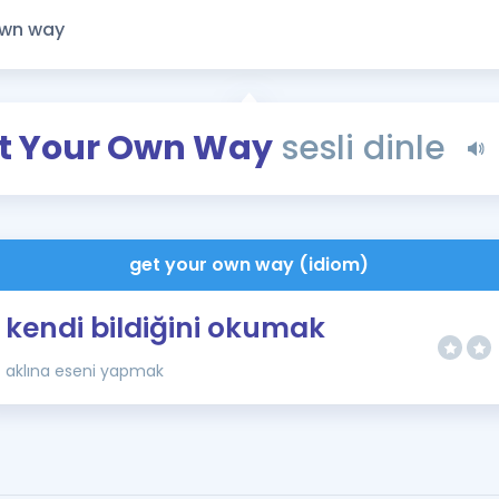
Kampanyalar
Eğitim ve Kitaplar
Blog
YDS - YÖKDİL Tüm S
t Your Own Way
sesli dinle
İngilizce Gram
İngilizce Gramer
get your own way (idiom)
kendi bildiğini okumak
aklına eseni yapmak