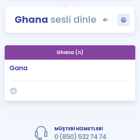
Puan Hesaplama
Ghana
sesli dinle
Rehberlik Aracı
ÖSYM Sınav Takvimi
Kampanyalar
Ghana (n)
Blog
Gana
İngilizce Gramer
MÜŞTERİ HİZMETLERİ
0 (850) 532 74 74