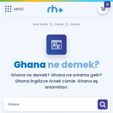
0
MENÜ
MENÜ
Üye Girişi
Ana Sayfa
Sözlük
Ghana
Online Dersler
Sepetin Şu An Boş.
Çalışma Paketleri
Remzi Hoca ile seni sınava hazırlayacak onlarca eğitim seni
bekliyor!
Kitaplar ve Kaynaklar
GİRİŞ YAP
Ghana
ne demek?
Katılımcı Görüşleri
Şifremi Hatırlamıyorum
Ghana ne demek? Ghana ne anlama gelir?
Ghana İngilizce örnek cümle. Ghana eş
ÜYE DEĞİLİM
Faydalı Araçlar
anlamlıları.
Ücretsiz Kaynaklar
Blog
İngilizce Gramer
Hakkımızda
Kariyer
Sözlük
Soru & Cevap
İletişim