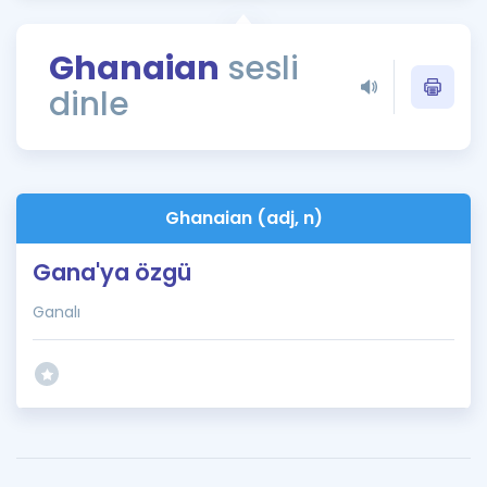
Puan Hesaplama
Ghanaian
sesli
Rehberlik Aracı
dinle
ÖSYM Sınav Takvimi
Kampanyalar
Blog
Ghanaian (adj, n)
İngilizce Gramer
Gana'ya özgü
Ganalı