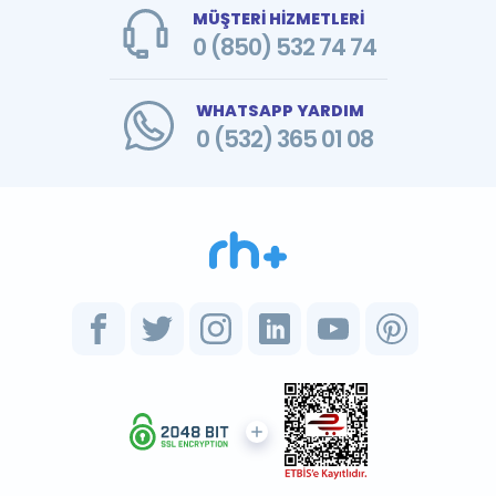
MÜŞTERİ HİZMETLERİ
0 (850) 532 74 74
WHATSAPP YARDIM
0 (532) 365 01 08