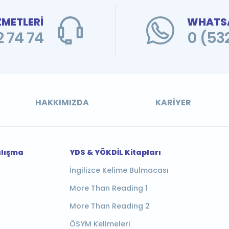
ZMETLERİ
WHATSA
 74 74
0 (53
HAKKIMIZDA
KARIYER
alışma
YDS & YÖKDİL Kitapları
İngilizce Kelime Bulmacası
More Than Reading 1
More Than Reading 2
ÖSYM Kelimeleri