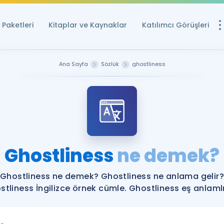
Paketleri
Kitaplar ve Kaynaklar
Katılımcı Görüşleri
Ücretsiz Kayna
Ana Sayfa
Sözlük
ghostliness
YDS ve YÖKDİL içi
Sözlük
İngilizce Sınavları
Puan Hesapla
Ghostliness
ne demek?
YDS ve YÖKDİL P
Remz
Rehberlik Aracı
Ghostliness ne demek? Ghostliness ne anlama gelir?
YDS ve YÖKDİL'e H
stliness İngilizce örnek cümle. Ghostliness eş anlamlıl
ÖSYM Sınav Ta
Tüm ÖSYM Sınavl