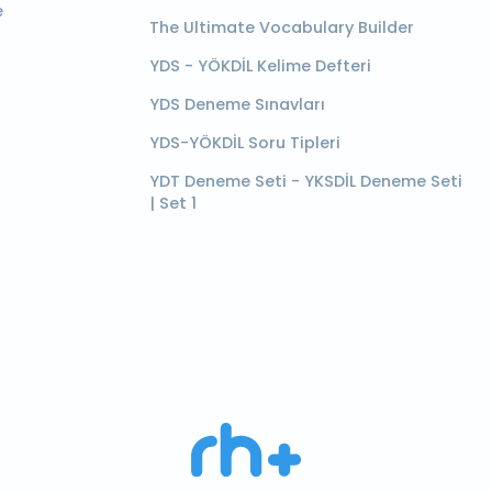
e
The Ultimate Vocabulary Builder
YDS - YÖKDİL Kelime Defteri
YDS Deneme Sınavları
YDS-YÖKDİL Soru Tipleri
YDT Deneme Seti - YKSDİL Deneme Seti
| Set 1