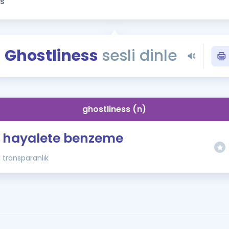
Kampanyalar
Eğitim ve Kitaplar
Blog
Ghostliness
sesli dinle
YDS - YÖKDİL Tüm S
İngilizce Gram
İngilizce Gramer
ghostliness (n)
hayalete benzeme
transparanlık