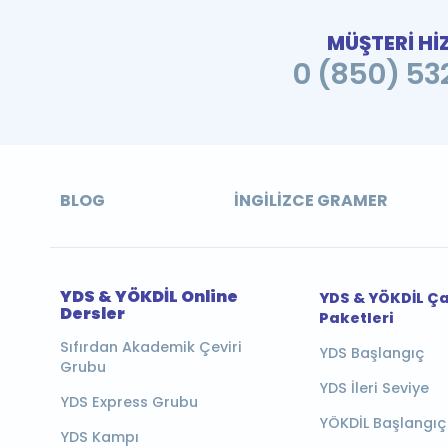
MÜŞTERİ Hİ
0 (850) 532
BLOG
İNGILIZCE GRAMER
YDS & YÖKDİL Online
YDS & YÖKDİL Ç
Dersler
Paketleri
Sıfırdan Akademik Çeviri
YDS Başlangıç
Grubu
YDS İleri Seviye
YDS Express Grubu
YÖKDİL Başlangıç
YDS Kampı