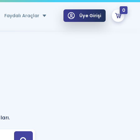
0
Faydalı Araçlar
Üye Girişi
klar
n Ücretsiz Kaynaklar
 için Özel Sözlük
Sepetin Şu An Boş.
ma
uan Hesaplama Aracı
i Hoca ile seni sınava hazırlayacak onlarca eğitim seni bekliyor!
Şifremi Hatırlamıyorum
GİRİŞ YAP
azırlananlar için Öneriler
arı.
kvimi
ÜYE DEĞİLİM
arı Tek Takvimde