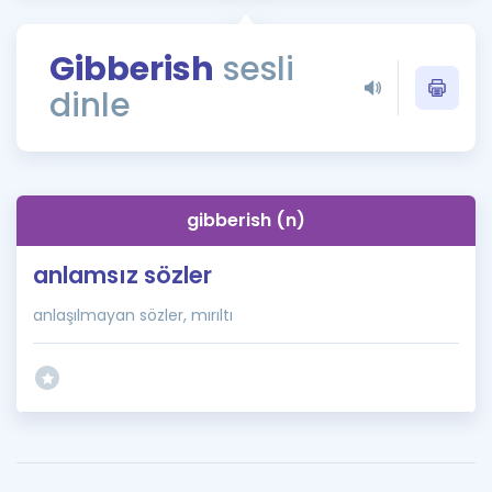
Puan Hesaplama
Gibberish
sesli
Rehberlik Aracı
dinle
ÖSYM Sınav Takvimi
Kampanyalar
Blog
gibberish (n)
İngilizce Gramer
anlamsız sözler
anlaşılmayan sözler, mırıltı