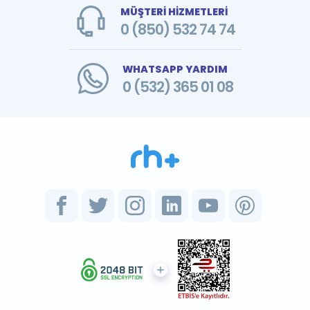
MÜŞTERİ HİZMETLERİ
0 (850) 532 74 74
WHATSAPP YARDIM
0 (532) 365 01 08