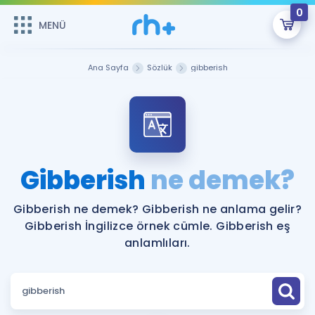
0
MENÜ
MENÜ
Üye Girişi
Ana Sayfa
Sözlük
gibberish
Online Dersler
Sepetin Şu An Boş.
Çalışma Paketleri
Remzi Hoca ile seni sınava hazırlayacak onlarca eğitim seni
bekliyor!
Kitaplar ve Kaynaklar
GİRİŞ YAP
Gibberish
ne demek?
Katılımcı Görüşleri
Şifremi Hatırlamıyorum
Gibberish ne demek? Gibberish ne anlama gelir?
Gibberish İngilizce örnek cümle. Gibberish eş
ÜYE DEĞİLİM
Faydalı Araçlar
anlamlıları.
Ücretsiz Kaynaklar
Blog
İngilizce Gramer
Hakkımızda
Kariyer
Sözlük
Soru & Cevap
İletişim