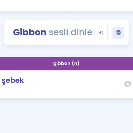
Kampanyalar
Eğitim ve Kitaplar
Blog
Gibbon
sesli dinle
YDS - YÖKDİL Tüm S
İngilizce Gram
İngilizce Gramer
gibbon (n)
şebek