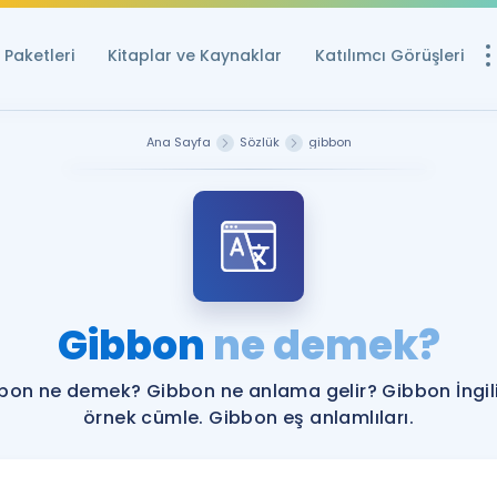
Paketleri
Kitaplar ve Kaynaklar
Katılımcı Görüşleri
Ücretsiz Kayna
Ana Sayfa
Sözlük
gibbon
YDS ve YÖKDİL içi
Sözlük
İngilizce Sınavları
Puan Hesapla
Gibbon
ne demek?
YDS ve YÖKDİL P
Remz
Rehberlik Aracı
bon ne demek? Gibbon ne anlama gelir? Gibbon İngil
YDS ve YÖKDİL'e H
örnek cümle. Gibbon eş anlamlıları.
ÖSYM Sınav Ta
Tüm ÖSYM Sınavl