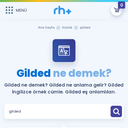
0
MENÜ
MENÜ
Üye Girişi
Ana Sayfa
Sözlük
gilded
Online Dersler
Sepetin Şu An Boş.
Çalışma Paketleri
Remzi Hoca ile seni sınava hazırlayacak onlarca eğitim seni
bekliyor!
Kitaplar ve Kaynaklar
GİRİŞ YAP
Gilded
ne demek?
Katılımcı Görüşleri
Şifremi Hatırlamıyorum
Gilded ne demek? Gilded ne anlama gelir? Gilded
İngilizce örnek cümle. Gilded eş anlamlıları.
ÜYE DEĞİLİM
Faydalı Araçlar
Ücretsiz Kaynaklar
Blog
İngilizce Gramer
Hakkımızda
Kariyer
Sözlük
Soru & Cevap
İletişim