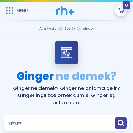
0
MENÜ
MENÜ
Üye Girişi
Ana Sayfa
Sözlük
ginger
Online Dersler
Sepetin Şu An Boş.
Çalışma Paketleri
Remzi Hoca ile seni sınava hazırlayacak onlarca eğitim seni
bekliyor!
Kitaplar ve Kaynaklar
GİRİŞ YAP
Ginger
ne demek?
Katılımcı Görüşleri
Şifremi Hatırlamıyorum
Ginger ne demek? Ginger ne anlama gelir?
Ginger İngilizce örnek cümle. Ginger eş
ÜYE DEĞİLİM
Faydalı Araçlar
anlamlıları.
Ücretsiz Kaynaklar
Blog
İngilizce Gramer
Hakkımızda
Kariyer
Sözlük
Soru & Cevap
İletişim