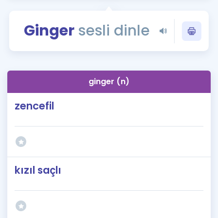
Puan Hesaplama
Ginger
sesli dinle
Rehberlik Aracı
ÖSYM Sınav Takvimi
Kampanyalar
ginger (n)
Blog
zencefil
İngilizce Gramer
kızıl saçlı