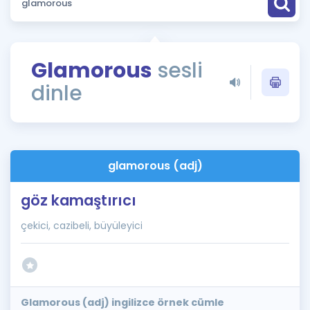
Puan Hesaplama
Rehberlik Aracı
Glamorous
sesli
ÖSYM Sınav Takvimi
dinle
Kampanyalar
Blog
glamorous (adj)
İngilizce Gramer
göz kamaştırıcı
çekici, cazibeli, büyüleyici
Glamorous (adj) ingilizce örnek cümle