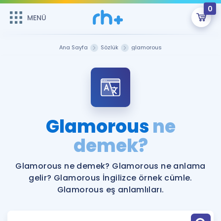
0
MENÜ
MENÜ
Üye Girişi
Ana Sayfa
Sözlük
glamorous
Online Dersler
Sepetin Şu An Boş.
Çalışma Paketleri
Remzi Hoca ile seni sınava hazırlayacak onlarca eğitim seni
bekliyor!
Kitaplar ve Kaynaklar
GİRİŞ YAP
Glamorous
ne
Katılımcı Görüşleri
demek?
Şifremi Hatırlamıyorum
ÜYE DEĞİLİM
Faydalı Araçlar
Glamorous ne demek? Glamorous ne anlama
gelir? Glamorous İngilizce örnek cümle.
Ücretsiz Kaynaklar
Blog
İngilizce Gramer
Glamorous eş anlamlıları.
Hakkımızda
Kariyer
Sözlük
Soru & Cevap
İletişim