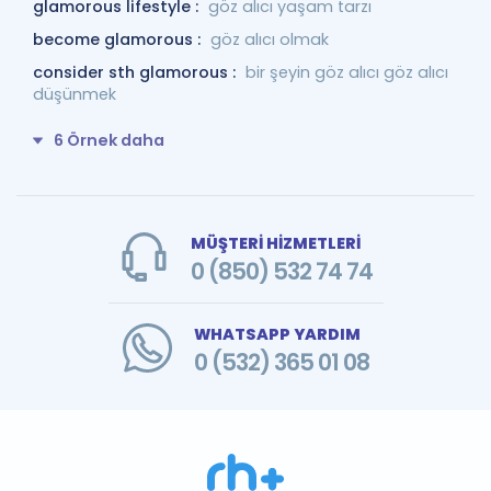
glamorous lifestyle :
göz alıcı yaşam tarzı
become glamorous :
göz alıcı olmak
consider sth glamorous :
bir şeyin göz alıcı göz alıcı
düşünmek
6 Örnek daha
MÜŞTERİ HİZMETLERİ
0 (850) 532 74 74
WHATSAPP YARDIM
0 (532) 365 01 08