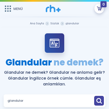
0
MENÜ
MENÜ
Üye Girişi
Ana Sayfa
Sözlük
glandular
Online Dersler
Sepetin Şu An Boş.
Çalışma Paketleri
Remzi Hoca ile seni sınava hazırlayacak onlarca eğitim seni
bekliyor!
Kitaplar ve Kaynaklar
GİRİŞ YAP
Glandular
ne demek?
Katılımcı Görüşleri
Şifremi Hatırlamıyorum
Glandular ne demek? Glandular ne anlama gelir?
Glandular İngilizce örnek cümle. Glandular eş
ÜYE DEĞİLİM
Faydalı Araçlar
anlamlıları.
Ücretsiz Kaynaklar
Blog
İngilizce Gramer
Hakkımızda
Kariyer
Sözlük
Soru & Cevap
İletişim