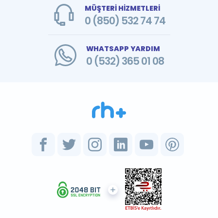
MÜŞTERİ HİZMETLERİ
0 (850) 532 74 74
WHATSAPP YARDIM
0 (532) 365 01 08