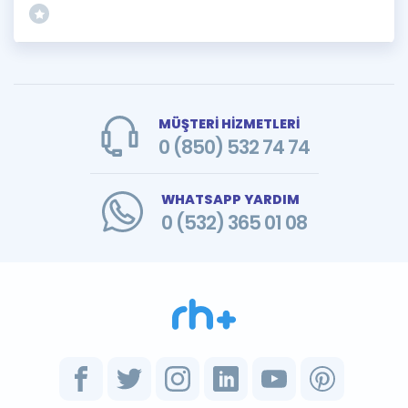
MÜŞTERİ HİZMETLERİ
0 (850) 532 74 74
WHATSAPP YARDIM
0 (532) 365 01 08