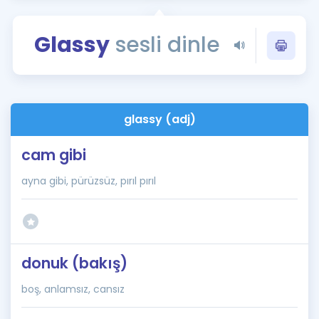
Puan Hesaplama
Glassy
sesli dinle
Rehberlik Aracı
ÖSYM Sınav Takvimi
Kampanyalar
glassy (adj)
Blog
cam gibi
İngilizce Gramer
ayna gibi, pürüzsüz, pırıl pırıl
donuk (bakış)
boş, anlamsız, cansız