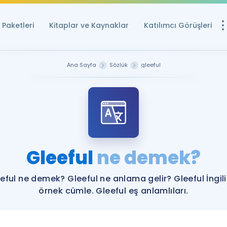
Paketleri
Kitaplar ve Kaynaklar
Katılımcı Görüşleri
Ücretsiz Kayna
Ana Sayfa
Sözlük
gleeful
YDS ve YÖKDİL içi
Sözlük
İngilizce Sınavları
Puan Hesapla
Gleeful
ne demek?
YDS ve YÖKDİL P
Remz
Rehberlik Aracı
eful ne demek? Gleeful ne anlama gelir? Gleeful İngil
YDS ve YÖKDİL'e H
örnek cümle. Gleeful eş anlamlıları.
ÖSYM Sınav Ta
Tüm ÖSYM Sınavl