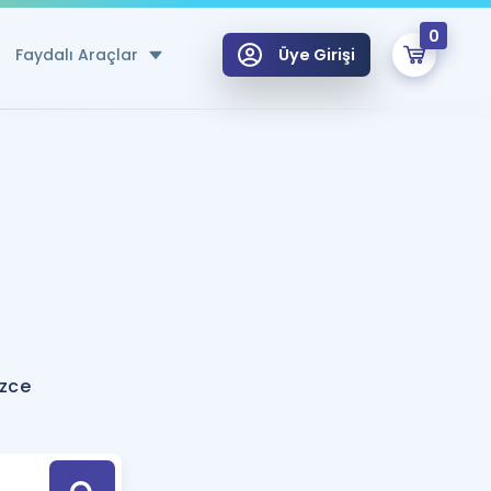
0
Faydalı Araçlar
Üye Girişi
klar
n Ücretsiz Kaynaklar
 için Özel Sözlük
Sepetin Şu An Boş.
ma
uan Hesaplama Aracı
i Hoca ile seni sınava hazırlayacak onlarca eğitim seni bekliyor!
Şifremi Hatırlamıyorum
GİRİŞ YAP
izce
azırlananlar için Öneriler
kvimi
ÜYE DEĞİLİM
arı Tek Takvimde