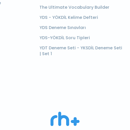
e
The Ultimate Vocabulary Builder
YDS - YÖKDİL Kelime Defteri
YDS Deneme Sınavları
YDS-YÖKDİL Soru Tipleri
YDT Deneme Seti - YKSDİL Deneme Seti
| Set 1