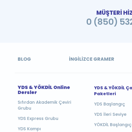
MÜŞTERİ Hİ
0 (850) 532
BLOG
İNGILIZCE GRAMER
YDS & YÖKDİL Online
YDS & YÖKDİL Ç
Dersler
Paketleri
Sıfırdan Akademik Çeviri
YDS Başlangıç
Grubu
YDS İleri Seviye
YDS Express Grubu
YÖKDİL Başlangıç
YDS Kampı