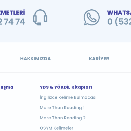
ZMETLERİ
WHATSA
 74 74
0 (53
HAKKIMIZDA
KARIYER
alışma
YDS & YÖKDİL Kitapları
İngilizce Kelime Bulmacası
More Than Reading 1
More Than Reading 2
ÖSYM Kelimeleri