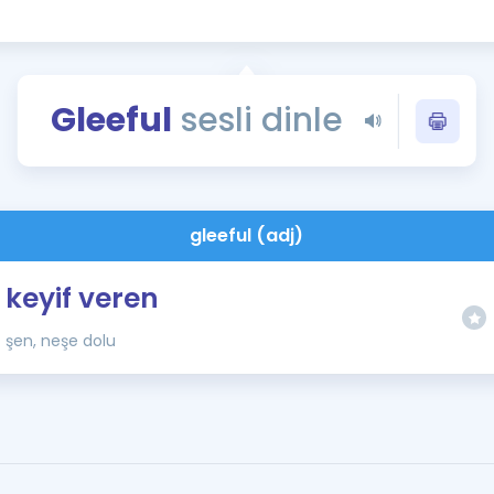
Kampanyalar
Eğitim ve Kitaplar
Blog
Gleeful
sesli dinle
YDS - YÖKDİL Tüm S
İngilizce Gram
İngilizce Gramer
gleeful (adj)
keyif veren
şen, neşe dolu