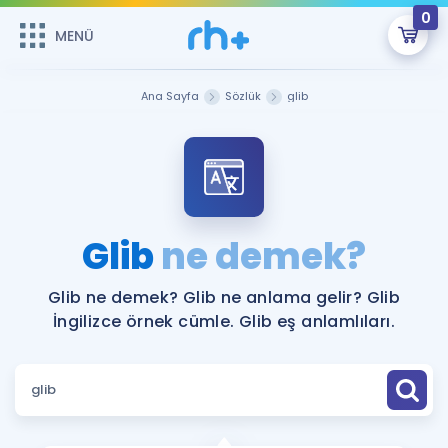
0
MENÜ
MENÜ
Üye Girişi
Ana Sayfa
Sözlük
glib
Online Dersler
Sepetin Şu An Boş.
Çalışma Paketleri
Remzi Hoca ile seni sınava hazırlayacak onlarca eğitim seni
bekliyor!
Kitaplar ve Kaynaklar
GİRİŞ YAP
Glib
ne demek?
Katılımcı Görüşleri
Şifremi Hatırlamıyorum
Glib ne demek? Glib ne anlama gelir? Glib
İngilizce örnek cümle. Glib eş anlamlıları.
ÜYE DEĞİLİM
Faydalı Araçlar
Ücretsiz Kaynaklar
Blog
İngilizce Gramer
Hakkımızda
Kariyer
Sözlük
Soru & Cevap
İletişim