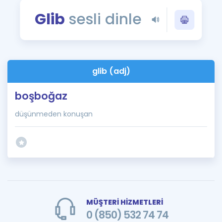
Puan Hesaplama
Glib
sesli dinle
Rehberlik Aracı
ÖSYM Sınav Takvimi
glib (adj)
Kampanyalar
boşboğaz
Blog
düşünmeden konuşan
İngilizce Gramer
MÜŞTERİ HİZMETLERİ
0 (850) 532 74 74