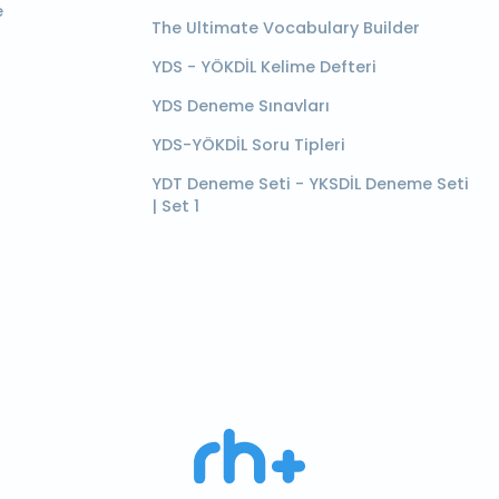
e
The Ultimate Vocabulary Builder
YDS - YÖKDİL Kelime Defteri
YDS Deneme Sınavları
YDS-YÖKDİL Soru Tipleri
YDT Deneme Seti - YKSDİL Deneme Seti
| Set 1