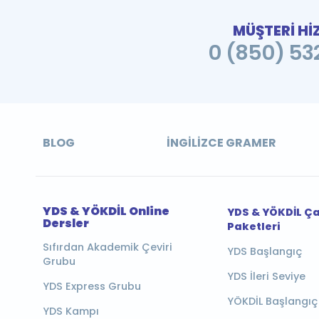
MÜŞTERİ Hİ
0 (850) 532
BLOG
İNGILIZCE GRAMER
YDS & YÖKDİL Online
YDS & YÖKDİL Ç
Dersler
Paketleri
Sıfırdan Akademik Çeviri
YDS Başlangıç
Grubu
YDS İleri Seviye
YDS Express Grubu
YÖKDİL Başlangıç
YDS Kampı