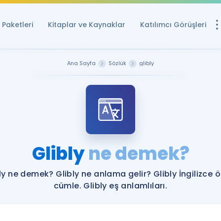
Paketleri
Kitaplar ve Kaynaklar
Katılımcı Görüşleri
Ücretsiz Kayna
Ana Sayfa
Sözlük
glibly
YDS ve YÖKDİL içi
Sözlük
İngilizce Sınavları
Puan Hesapla
Glibly
ne demek?
YDS ve YÖKDİL P
Remz
Rehberlik Aracı
ly ne demek? Glibly ne anlama gelir? Glibly İngilizce 
YDS ve YÖKDİL'e H
cümle. Glibly eş anlamlıları.
ÖSYM Sınav Ta
Tüm ÖSYM Sınavl