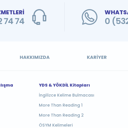
ZMETLERİ
WHATSA
 74 74
0 (53
HAKKIMIZDA
KARIYER
alışma
YDS & YÖKDİL Kitapları
İngilizce Kelime Bulmacası
More Than Reading 1
More Than Reading 2
ÖSYM Kelimeleri