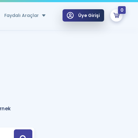
0
Faydalı Araçlar
Üye Girişi
klar
n Ücretsiz Kaynaklar
 için Özel Sözlük
Sepetin Şu An Boş.
ma
uan Hesaplama Aracı
i Hoca ile seni sınava hazırlayacak onlarca eğitim seni bekliyor!
Şifremi Hatırlamıyorum
GİRİŞ YAP
örnek
azırlananlar için Öneriler
kvimi
ÜYE DEĞİLİM
arı Tek Takvimde