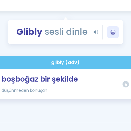
Kampanyalar
Eğitim ve Kitaplar
Blog
Glibly
sesli dinle
YDS - YÖKDİL Tüm S
İngilizce Gram
İngilizce Gramer
glibly (adv)
boşboğaz bir şekilde
düşünmeden konuşan