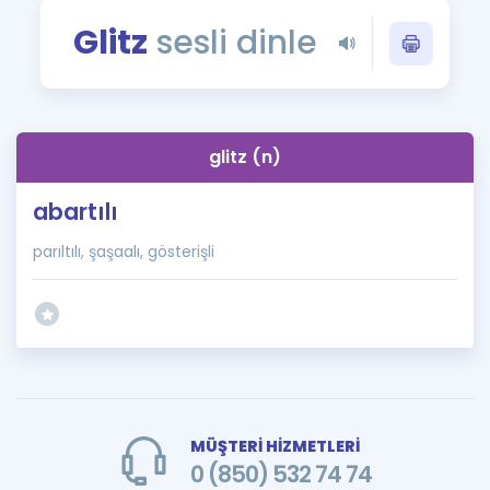
Puan Hesaplama
Glitz
sesli dinle
Rehberlik Aracı
ÖSYM Sınav Takvimi
glitz (n)
Kampanyalar
abartılı
Blog
parıltılı, şaşaalı, gösterişli
İngilizce Gramer
MÜŞTERİ HİZMETLERİ
0 (850) 532 74 74