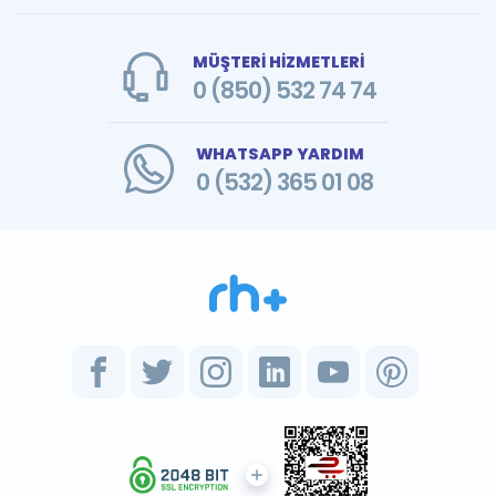
MÜŞTERİ HİZMETLERİ
0 (850) 532 74 74
WHATSAPP YARDIM
0 (532) 365 01 08