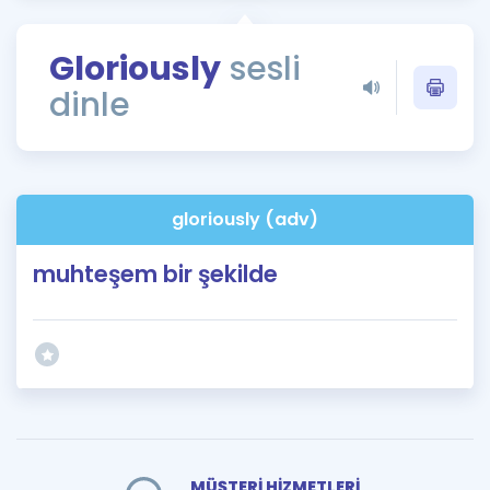
Puan Hesaplama
Gloriously
sesli
Rehberlik Aracı
dinle
ÖSYM Sınav Takvimi
Kampanyalar
Blog
gloriously (adv)
İngilizce Gramer
muhteşem bir şekilde
MÜŞTERİ HİZMETLERİ