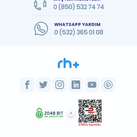
0 (850) 532 74 74
WHATSAPP YARDIM
0 (532) 365 01 08