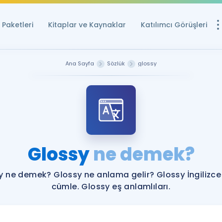
Paketleri
Kitaplar ve Kaynaklar
Katılımcı Görüşleri
Ücretsiz Kayna
Ana Sayfa
Sözlük
glossy
YDS ve YÖKDİL içi
Sözlük
İngilizce Sınavları
Puan Hesapla
Glossy
ne demek?
YDS ve YÖKDİL P
Remz
Rehberlik Aracı
y ne demek? Glossy ne anlama gelir? Glossy İngilizce
YDS ve YÖKDİL'e H
cümle. Glossy eş anlamlıları.
ÖSYM Sınav Ta
Tüm ÖSYM Sınavl