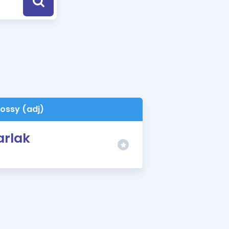
a Özel Fırsatlar
ınavlarla İlgili Haberler
er
 ve Konu Anlatımı
lossy (adj)
arlak