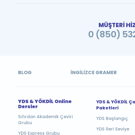
MÜŞTERİ Hİ
0 (850) 532
BLOG
İNGILIZCE GRAMER
YDS & YÖKDİL Online
YDS & YÖKDİL Ç
Dersler
Paketleri
Sıfırdan Akademik Çeviri
YDS Başlangıç
Grubu
YDS İleri Seviye
YDS Express Grubu