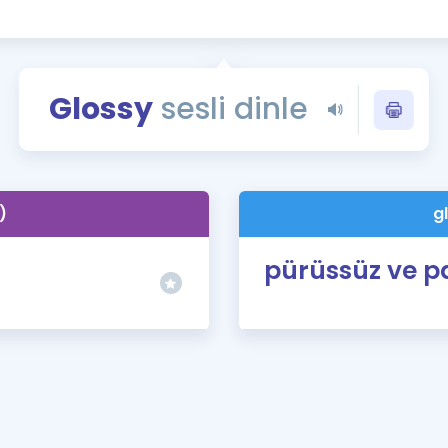
Kampanyalar
Eğitim ve Kitaplar
Blog
Glossy
sesli dinle
YDS - YÖKDİL Tüm S
İngilizce Gram
İngilizce Gramer
)
g
pürüssüz ve p