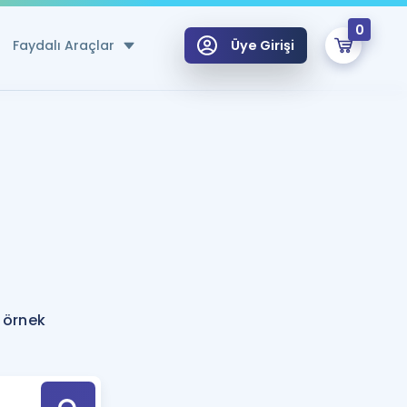
0
Faydalı Araçlar
Üye Girişi
klar
n Ücretsiz Kaynaklar
 için Özel Sözlük
Sepetin Şu An Boş.
ma
uan Hesaplama Aracı
i Hoca ile seni sınava hazırlayacak onlarca eğitim seni bekliyor!
Şifremi Hatırlamıyorum
GİRİŞ YAP
 örnek
azırlananlar için Öneriler
kvimi
ÜYE DEĞİLİM
arı Tek Takvimde