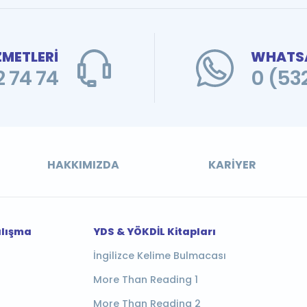
ZMETLERİ
WHATSA
 74 74
0 (53
HAKKIMIZDA
KARIYER
alışma
YDS & YÖKDİL Kitapları
İngilizce Kelime Bulmacası
More Than Reading 1
More Than Reading 2