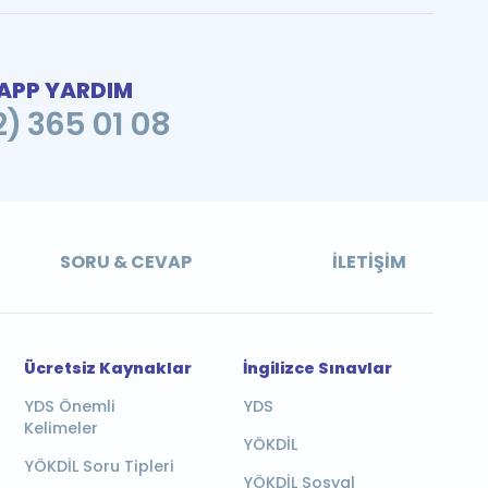
PP YARDIM
2) 365 01 08
SORU & CEVAP
İLETIŞIM
Ücretsiz Kaynaklar
İngilizce Sınavlar
YDS Önemli
YDS
Kelimeler
YÖKDİL
YÖKDİL Soru Tipleri
YÖKDİL Sosyal