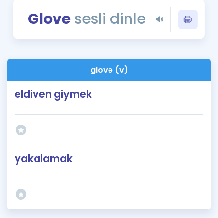
Puan Hesaplama
Glove
sesli dinle
Rehberlik Aracı
ÖSYM Sınav Takvimi
glove (v)
Kampanyalar
eldiven giymek
Blog
İngilizce Gramer
yakalamak