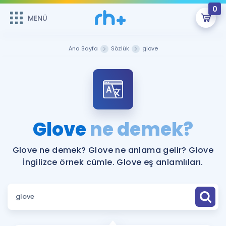
0
MENÜ
MENÜ
Üye Girişi
Ana Sayfa
Sözlük
glove
Online Dersler
Sepetin Şu An Boş.
Çalışma Paketleri
Remzi Hoca ile seni sınava hazırlayacak onlarca eğitim seni
bekliyor!
Kitaplar ve Kaynaklar
GİRİŞ YAP
Glove
ne demek?
Katılımcı Görüşleri
Şifremi Hatırlamıyorum
Glove ne demek? Glove ne anlama gelir? Glove
İngilizce örnek cümle. Glove eş anlamlıları.
ÜYE DEĞİLİM
Faydalı Araçlar
Ücretsiz Kaynaklar
Blog
İngilizce Gramer
Hakkımızda
Kariyer
Sözlük
Soru & Cevap
İletişim