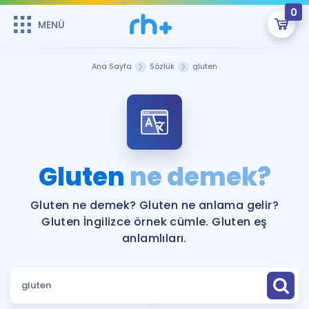
0
MENÜ
MENÜ
Üye Girişi
Ana Sayfa
Sözlük
gluten
Online Dersler
Sepetin Şu An Boş.
Çalışma Paketleri
Remzi Hoca ile seni sınava hazırlayacak onlarca eğitim seni
bekliyor!
Kitaplar ve Kaynaklar
GİRİŞ YAP
Gluten
ne demek?
Katılımcı Görüşleri
Şifremi Hatırlamıyorum
Gluten ne demek? Gluten ne anlama gelir?
Gluten İngilizce örnek cümle. Gluten eş
ÜYE DEĞİLİM
Faydalı Araçlar
anlamlıları.
Ücretsiz Kaynaklar
Blog
İngilizce Gramer
Hakkımızda
Kariyer
Sözlük
Soru & Cevap
İletişim