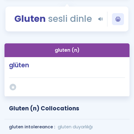
Puan Hesaplama
Gluten
sesli dinle
Rehberlik Aracı
ÖSYM Sınav Takvimi
Kampanyalar
gluten (n)
Blog
glüten
İngilizce Gramer
Gluten (n) Collocations
gluten intolereance :
gluten duyarlılığı