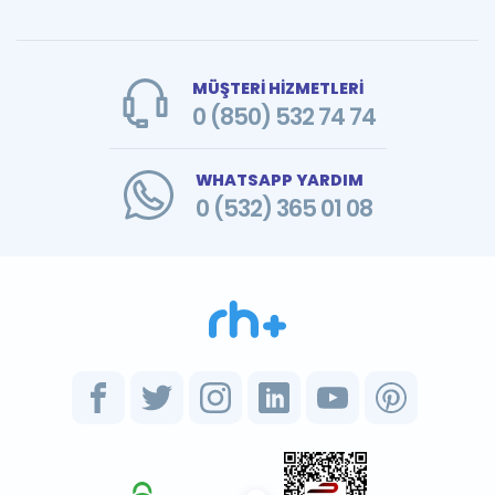
MÜŞTERİ HİZMETLERİ
0 (850) 532 74 74
WHATSAPP YARDIM
0 (532) 365 01 08