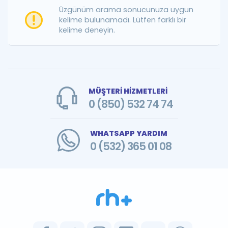
Puan Hesaplama
Üzgünüm arama sonucunuza uygun
kelime bulunamadı. Lütfen farklı bir
kelime deneyin.
Rehberlik Aracı
ÖSYM Sınav Takvimi
Kampanyalar
MÜŞTERİ HİZMETLERİ
Blog
0 (850) 532 74 74
İngilizce Gramer
WHATSAPP YARDIM
0 (532) 365 01 08