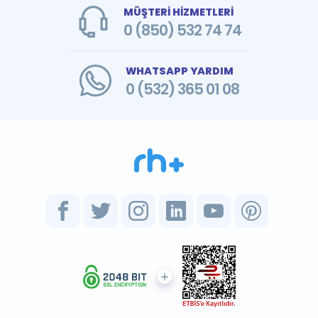
MÜŞTERİ HİZMETLERİ
0 (850) 532 74 74
WHATSAPP YARDIM
0 (532) 365 01 08