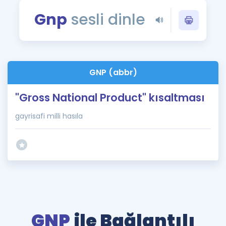
Puan Hesaplama
Gnp
sesli dinle
Rehberlik Aracı
ÖSYM Sınav Takvimi
GNP (abbr)
Kampanyalar
"Gross National Product" kısaltması
Blog
gayrisafi milli hasıla
İngilizce Gramer
GNP
ile Bağlantılı