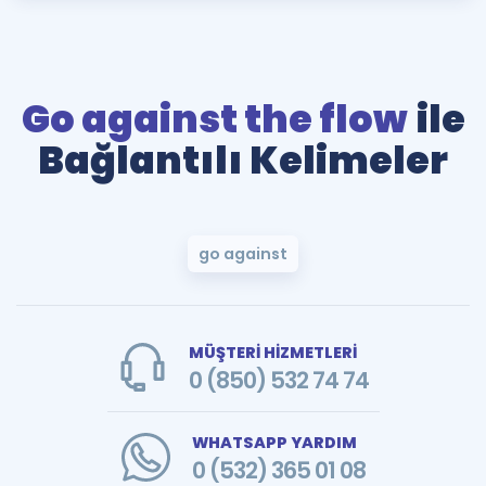
Go against the flow
ile
Bağlantılı Kelimeler
go against
MÜŞTERİ HİZMETLERİ
0 (850) 532 74 74
WHATSAPP YARDIM
0 (532) 365 01 08