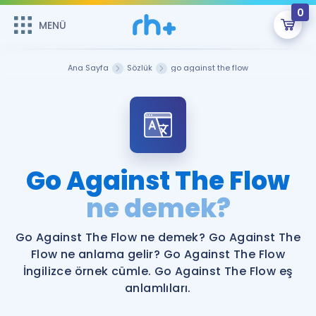
0
MENÜ
MENÜ
Üye Girişi
Ana Sayfa
Sözlük
go against the flow
Online Dersler
Sepetin Şu An Boş.
Çalışma Paketleri
Remzi Hoca ile seni sınava hazırlayacak onlarca eğitim seni
bekliyor!
Kitaplar ve Kaynaklar
GİRİŞ YAP
Go Against The Flow
Katılımcı Görüşleri
ne demek?
Şifremi Hatırlamıyorum
ÜYE DEĞİLİM
Faydalı Araçlar
Go Against The Flow ne demek? Go Against The
Flow ne anlama gelir? Go Against The Flow
Ücretsiz Kaynaklar
Blog
İngilizce Gramer
İngilizce örnek cümle. Go Against The Flow eş
anlamlıları.
Hakkımızda
Kariyer
Sözlük
Soru & Cevap
İletişim