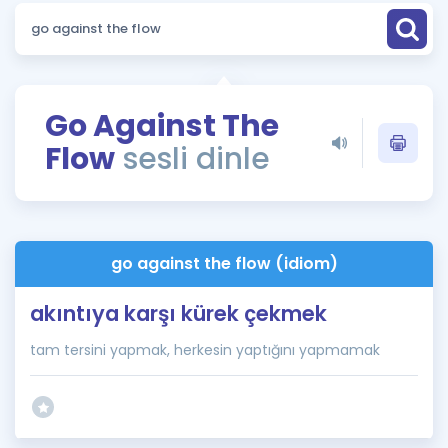
Puan Hesaplama
Rehberlik Aracı
ÖSYM Sınav Takvimi
Go Against The
Flow
sesli dinle
Kampanyalar
Blog
İngilizce Gramer
go against the flow (idiom)
akıntıya karşı kürek çekmek
tam tersini yapmak, herkesin yaptığını yapmamak