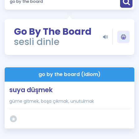
Puan Hesaplama
Rehberlik Aracı
Go By The Board
ÖSYM Sınav Takvimi
sesli dinle
Kampanyalar
Blog
go by the board (idiom)
İngilizce Gramer
suya düşmek
güme gitmek, boşa çıkmak, unutulmak