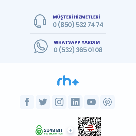
MÜŞTERİ HİZMETLERİ
0 (850) 532 74 74
WHATSAPP YARDIM
0 (532) 365 01 08