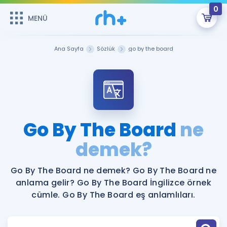
0
MENÜ
MENÜ
Üye Girişi
Ana Sayfa
Sözlük
go by the board
Online Dersler
Sepetin Şu An Boş.
Çalışma Paketleri
Remzi Hoca ile seni sınava hazırlayacak onlarca eğitim seni
bekliyor!
Kitaplar ve Kaynaklar
GİRİŞ YAP
Go By The Board
ne
Katılımcı Görüşleri
demek?
Şifremi Hatırlamıyorum
ÜYE DEĞİLİM
Faydalı Araçlar
Go By The Board ne demek? Go By The Board ne
anlama gelir? Go By The Board İngilizce örnek
Ücretsiz Kaynaklar
Blog
İngilizce Gramer
cümle. Go By The Board eş anlamlıları.
Hakkımızda
Kariyer
Sözlük
Soru & Cevap
İletişim