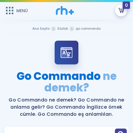
0
MENÜ
MENÜ
Üye Girişi
Ana Sayfa
Sözlük
go commando
Online Dersler
Sepetin Şu An Boş.
Çalışma Paketleri
Remzi Hoca ile seni sınava hazırlayacak onlarca eğitim seni
bekliyor!
Kitaplar ve Kaynaklar
GİRİŞ YAP
Go Commando
ne
Katılımcı Görüşleri
demek?
Şifremi Hatırlamıyorum
ÜYE DEĞİLİM
Faydalı Araçlar
Go Commando ne demek? Go Commando ne
anlama gelir? Go Commando İngilizce örnek
Ücretsiz Kaynaklar
Blog
İngilizce Gramer
cümle. Go Commando eş anlamlıları.
Hakkımızda
Kariyer
Sözlük
Soru & Cevap
İletişim