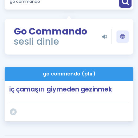
Puan Hesaplama
Rehberlik Aracı
Go Commando
ÖSYM Sınav Takvimi
sesli dinle
Kampanyalar
Blog
go commando (phr)
İngilizce Gramer
iç çamaşırı giymeden gezinmek