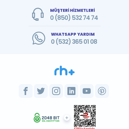
MÜŞTERİ HİZMETLERİ
0 (850) 532 74 74
WHATSAPP YARDIM
0 (532) 365 01 08