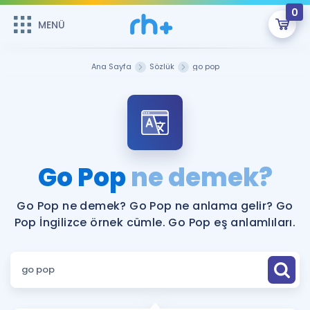
0
MENÜ
MENÜ
Üye Girişi
Ana Sayfa
Sözlük
go pop
Online Dersler
Sepetin Şu An Boş.
Çalışma Paketleri
Remzi Hoca ile seni sınava hazırlayacak onlarca eğitim seni
bekliyor!
Kitaplar ve Kaynaklar
GİRİŞ YAP
Go Pop
ne demek?
Katılımcı Görüşleri
Şifremi Hatırlamıyorum
Go Pop ne demek? Go Pop ne anlama gelir? Go
Pop İngilizce örnek cümle. Go Pop eş anlamlıları.
ÜYE DEĞİLİM
Faydalı Araçlar
Ücretsiz Kaynaklar
Blog
İngilizce Gramer
Hakkımızda
Kariyer
Sözlük
Soru & Cevap
İletişim