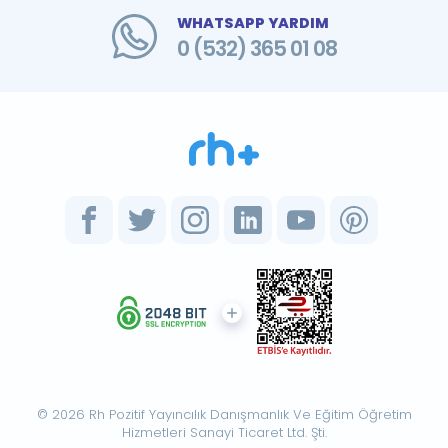
WHATSAPP YARDIM
0 (532) 365 01 08
© 2026 Rh Pozitif Yayıncılık Danışmanlık Ve Eğitim Öğretim
Hizmetleri Sanayi Ticaret Ltd. Şti.