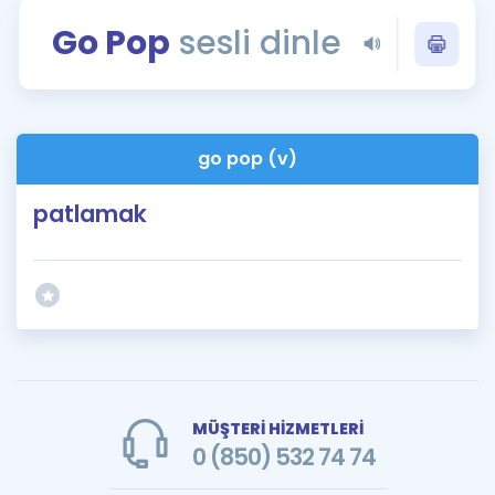
Puan Hesaplama
Go Pop
sesli dinle
Rehberlik Aracı
ÖSYM Sınav Takvimi
go pop (v)
Kampanyalar
patlamak
Blog
İngilizce Gramer
MÜŞTERİ HİZMETLERİ
0 (850) 532 74 74