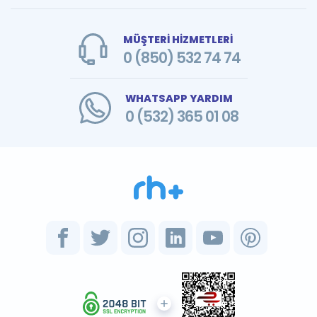
MÜŞTERİ HİZMETLERİ
0 (850) 532 74 74
WHATSAPP YARDIM
0 (532) 365 01 08