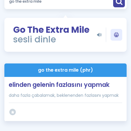
Puan Hesaplama
Rehberlik Aracı
Go The Extra Mile
ÖSYM Sınav Takvimi
sesli dinle
Kampanyalar
Blog
go the extra mile (phr)
İngilizce Gramer
elinden gelenin fazlasını yapmak
daha fazla çabalamak, beklenenden fazlasını yapmak