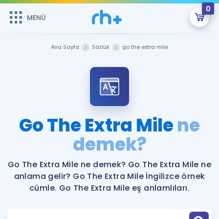
0
MENÜ
MENÜ
Üye Girişi
Ana Sayfa
Sözlük
go the extra mile
Online Dersler
Sepetin Şu An Boş.
Çalışma Paketleri
Remzi Hoca ile seni sınava hazırlayacak onlarca eğitim seni
bekliyor!
Kitaplar ve Kaynaklar
GİRİŞ YAP
Go The Extra Mile
ne
Katılımcı Görüşleri
demek?
Şifremi Hatırlamıyorum
ÜYE DEĞİLİM
Faydalı Araçlar
Go The Extra Mile ne demek? Go The Extra Mile ne
anlama gelir? Go The Extra Mile İngilizce örnek
Ücretsiz Kaynaklar
Blog
İngilizce Gramer
cümle. Go The Extra Mile eş anlamlıları.
Hakkımızda
Kariyer
Sözlük
Soru & Cevap
İletişim