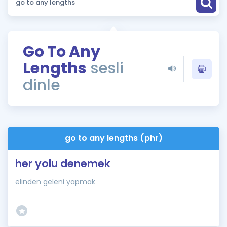
Puan Hesaplama
Rehberlik Aracı
Go To Any
ÖSYM Sınav Takvimi
Lengths
sesli
Kampanyalar
dinle
Blog
İngilizce Gramer
go to any lengths (phr)
her yolu denemek
elinden geleni yapmak