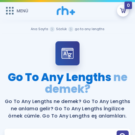
0
MENÜ
MENÜ
Üye Girişi
Ana Sayfa
Sözlük
go to any lengths
Online Dersler
Sepetin Şu An Boş.
Çalışma Paketleri
Remzi Hoca ile seni sınava hazırlayacak onlarca eğitim seni
bekliyor!
Kitaplar ve Kaynaklar
GİRİŞ YAP
Go To Any Lengths
ne
Katılımcı Görüşleri
demek?
Şifremi Hatırlamıyorum
ÜYE DEĞİLİM
Faydalı Araçlar
Go To Any Lengths ne demek? Go To Any Lengths
ne anlama gelir? Go To Any Lengths İngilizce
Ücretsiz Kaynaklar
Blog
İngilizce Gramer
örnek cümle. Go To Any Lengths eş anlamlıları.
Hakkımızda
Kariyer
Sözlük
Soru & Cevap
İletişim