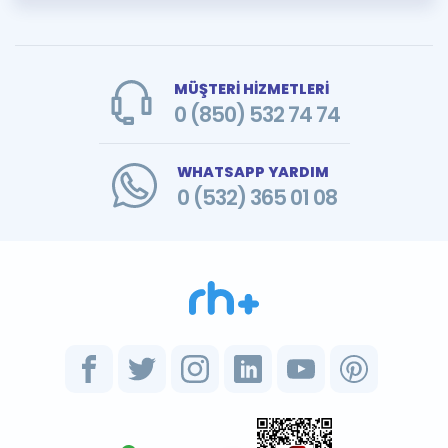
MÜŞTERİ HİZMETLERİ
0 (850) 532 74 74
WHATSAPP YARDIM
0 (532) 365 01 08