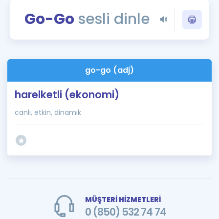
Puan Hesaplama
Go-Go
sesli dinle
Rehberlik Aracı
ÖSYM Sınav Takvimi
go-go (adj)
Kampanyalar
harelketli (ekonomi)
Blog
canlı, etkin, dinamik
İngilizce Gramer
MÜŞTERİ HİZMETLERİ
0 (850) 532 74 74