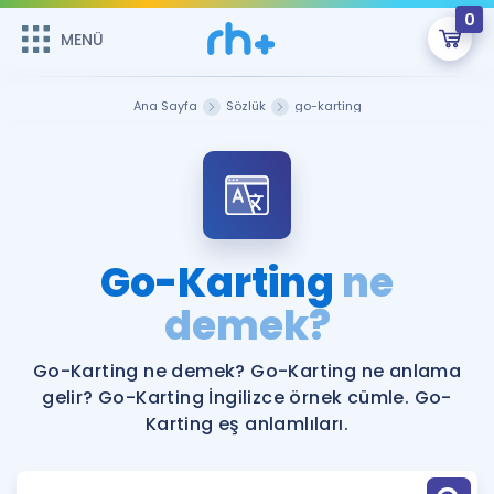
0
MENÜ
MENÜ
Üye Girişi
Ana Sayfa
Sözlük
go-karting
Online Dersler
Sepetin Şu An Boş.
Çalışma Paketleri
Remzi Hoca ile seni sınava hazırlayacak onlarca eğitim seni
bekliyor!
Kitaplar ve Kaynaklar
GİRİŞ YAP
Go-Karting
ne
Katılımcı Görüşleri
demek?
Şifremi Hatırlamıyorum
ÜYE DEĞİLİM
Faydalı Araçlar
Go-Karting ne demek? Go-Karting ne anlama
gelir? Go-Karting İngilizce örnek cümle. Go-
Ücretsiz Kaynaklar
Blog
İngilizce Gramer
Karting eş anlamlıları.
Hakkımızda
Kariyer
Sözlük
Soru & Cevap
İletişim