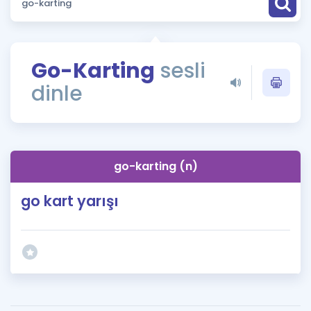
Puan Hesaplama
Rehberlik Aracı
Go-Karting
sesli
ÖSYM Sınav Takvimi
dinle
Kampanyalar
Blog
go-karting (n)
İngilizce Gramer
go kart yarışı