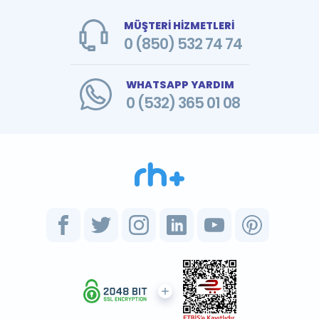
MÜŞTERİ HİZMETLERİ
0 (850) 532 74 74
WHATSAPP YARDIM
0 (532) 365 01 08