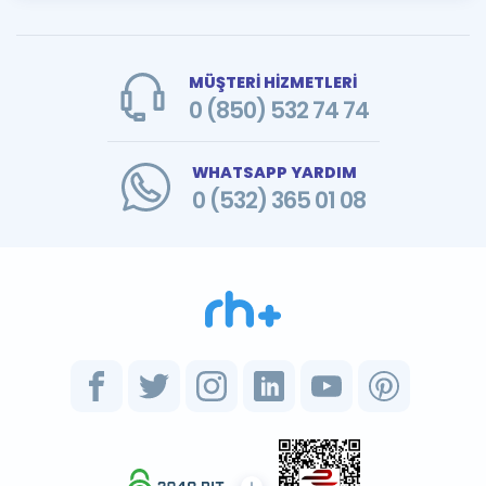
MÜŞTERİ HİZMETLERİ
0 (850) 532 74 74
WHATSAPP YARDIM
0 (532) 365 01 08