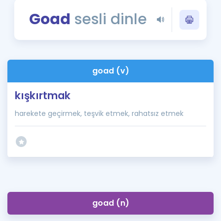
Puan Hesaplama
Goad
sesli dinle
Rehberlik Aracı
ÖSYM Sınav Takvimi
goad (v)
Kampanyalar
kışkırtmak
Blog
harekete geçirmek, teşvik etmek, rahatsız etmek
İngilizce Gramer
goad (n)