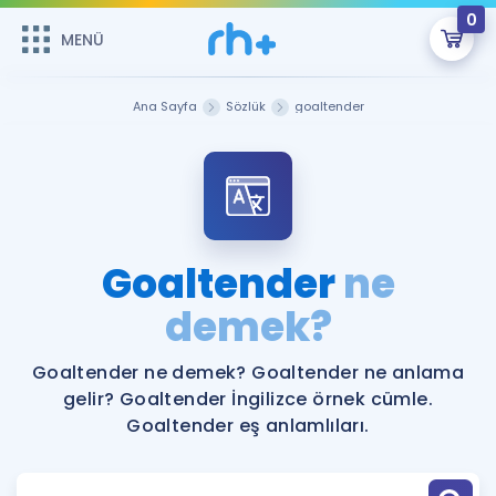
0
MENÜ
MENÜ
Üye Girişi
Ana Sayfa
Sözlük
goaltender
Online Dersler
Sepetin Şu An Boş.
Çalışma Paketleri
Remzi Hoca ile seni sınava hazırlayacak onlarca eğitim seni
bekliyor!
Kitaplar ve Kaynaklar
GİRİŞ YAP
Goaltender
ne
Katılımcı Görüşleri
demek?
Şifremi Hatırlamıyorum
ÜYE DEĞİLİM
Faydalı Araçlar
Goaltender ne demek? Goaltender ne anlama
gelir? Goaltender İngilizce örnek cümle.
Ücretsiz Kaynaklar
Blog
İngilizce Gramer
Goaltender eş anlamlıları.
Hakkımızda
Kariyer
Sözlük
Soru & Cevap
İletişim