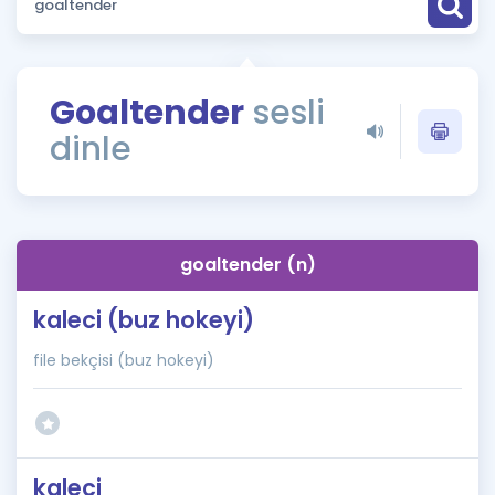
Puan Hesaplama
Rehberlik Aracı
Goaltender
sesli
ÖSYM Sınav Takvimi
dinle
Kampanyalar
Blog
goaltender (n)
İngilizce Gramer
kaleci (buz hokeyi)
file bekçisi (buz hokeyi)
kaleci