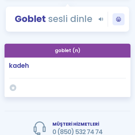
Puan Hesaplama
Goblet
sesli dinle
Rehberlik Aracı
ÖSYM Sınav Takvimi
Kampanyalar
goblet (n)
Blog
kadeh
İngilizce Gramer
MÜŞTERİ HİZMETLERİ
0 (850) 532 74 74