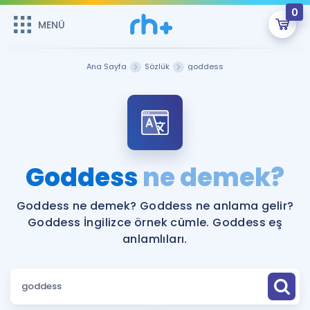
0
MENÜ
MENÜ
Üye Girişi
Ana Sayfa
Sözlük
goddess
Online Dersler
Sepetin Şu An Boş.
Çalışma Paketleri
Remzi Hoca ile seni sınava hazırlayacak onlarca eğitim seni
bekliyor!
Kitaplar ve Kaynaklar
GİRİŞ YAP
Goddess
ne demek?
Katılımcı Görüşleri
Şifremi Hatırlamıyorum
Goddess ne demek? Goddess ne anlama gelir?
Goddess İngilizce örnek cümle. Goddess eş
ÜYE DEĞİLİM
Faydalı Araçlar
anlamlıları.
Ücretsiz Kaynaklar
Blog
İngilizce Gramer
Hakkımızda
Kariyer
Sözlük
Soru & Cevap
İletişim