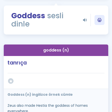
Puan Hesaplama
Goddess
sesli
Rehberlik Aracı
dinle
ÖSYM Sınav Takvimi
Kampanyalar
Blog
goddess (n)
İngilizce Gramer
tanrıça
Goddess (n) ingilizce örnek cümle
Zeus also made Hestia the goddess of homes
everywhere.