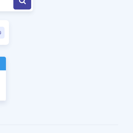
a Özel Fırsatlar
ınavlarla İlgili Haberler
er
 ve Konu Anlatımı