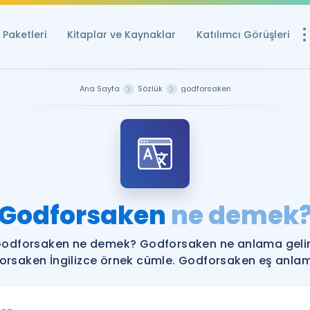
Paketleri
Kitaplar ve Kaynaklar
Katılımcı Görüşleri
Ücretsiz Kayna
Ana Sayfa
Sözlük
godforsaken
YDS ve YÖKDİL içi
Sözlük
İngilizce Sınavları
Puan Hesapla
Godforsaken
ne demek
YDS ve YÖKDİL P
Remz
Rehberlik Aracı
odforsaken ne demek? Godforsaken ne anlama geli
YDS ve YÖKDİL'e H
rsaken İngilizce örnek cümle. Godforsaken eş anlaml
ÖSYM Sınav Ta
Tüm ÖSYM Sınavl