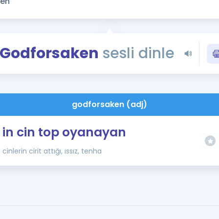
Kampanyalar
Eğitim ve Kitaplar
Blog
Godforsaken
sesli dinle
YDS - YÖKDİL Tüm S
İngilizce Gram
İngilizce Gramer
godforsaken (adj)
in cin top oyanayan
cinlerin cirit attığı, ıssız, tenha