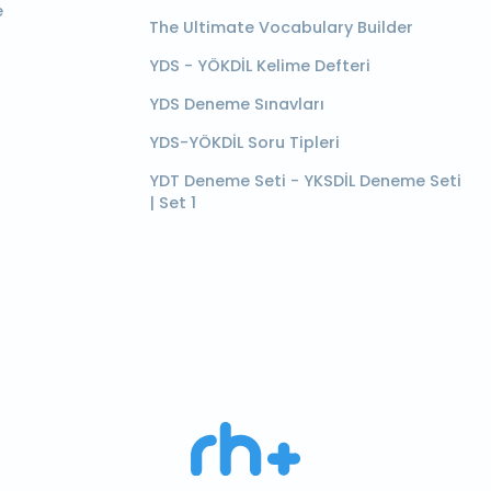
e
The Ultimate Vocabulary Builder
YDS - YÖKDİL Kelime Defteri
YDS Deneme Sınavları
YDS-YÖKDİL Soru Tipleri
YDT Deneme Seti - YKSDİL Deneme Seti
| Set 1