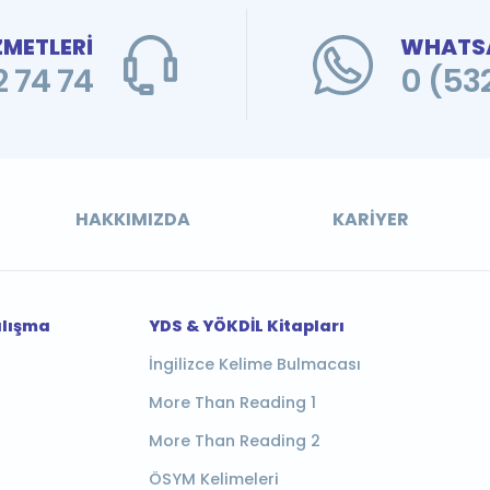
ZMETLERİ
WHATSA
 74 74
0 (53
HAKKIMIZDA
KARIYER
alışma
YDS & YÖKDİL Kitapları
İngilizce Kelime Bulmacası
More Than Reading 1
More Than Reading 2
ÖSYM Kelimeleri