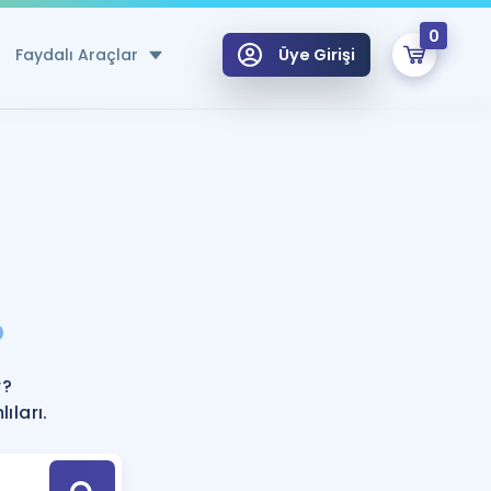
0
Faydalı Araçlar
Üye Girişi
klar
n Ücretsiz Kaynaklar
 için Özel Sözlük
Sepetin Şu An Boş.
ma
?
uan Hesaplama Aracı
i Hoca ile seni sınava hazırlayacak onlarca eğitim seni bekliyor!
Şifremi Hatırlamıyorum
GİRİŞ YAP
r?
azırlananlar için Öneriler
ıları.
kvimi
ÜYE DEĞİLİM
arı Tek Takvimde