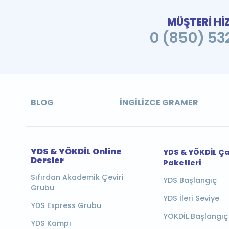
MÜŞTERİ Hİ
0 (850) 532
BLOG
İNGILIZCE GRAMER
YDS & YÖKDİL Online
YDS & YÖKDİL Ç
Dersler
Paketleri
Sıfırdan Akademik Çeviri
YDS Başlangıç
Grubu
YDS İleri Seviye
YDS Express Grubu
YÖKDİL Başlangıç
YDS Kampı