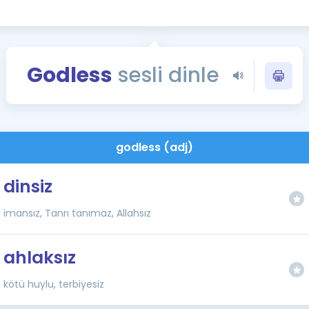
Kampanyalar
Eğitim ve Kitaplar
Blog
Godless
sesli dinle
YDS - YÖKDİL Tüm S
İngilizce Gram
İngilizce Gramer
godless (adj)
dinsiz
imansız, Tanrı tanımaz, Allahsız
ahlaksız
kötü huylu, terbiyesiz