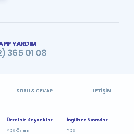
PP YARDIM
2) 365 01 08
SORU & CEVAP
İLETIŞIM
Ücretsiz Kaynaklar
İngilizce Sınavlar
YDS Önemli
YDS