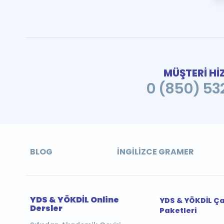
MÜŞTERİ Hİ
0 (850) 532
BLOG
İNGILIZCE GRAMER
YDS & YÖKDİL Online
YDS & YÖKDİL Ç
Dersler
Paketleri