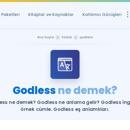
Paketleri
Kitaplar ve Kaynaklar
Katılımcı Görüşleri
Ücretsiz Kayna
Ana Sayfa
Sözlük
godless
YDS ve YÖKDİL içi
Sözlük
İngilizce Sınavları
Puan Hesapla
Godless
ne demek?
YDS ve YÖKDİL P
Remz
Rehberlik Aracı
ess ne demek? Godless ne anlama gelir? Godless İngi
YDS ve YÖKDİL'e H
örnek cümle. Godless eş anlamlıları.
ÖSYM Sınav Ta
Tüm ÖSYM Sınavl