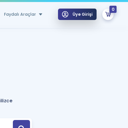
0
Faydalı Araçlar
Üye Girişi
klar
n Ücretsiz Kaynaklar
 için Özel Sözlük
Sepetin Şu An Boş.
ma
uan Hesaplama Aracı
i Hoca ile seni sınava hazırlayacak onlarca eğitim seni bekliyor!
Şifremi Hatırlamıyorum
GİRİŞ YAP
lizce
azırlananlar için Öneriler
kvimi
ÜYE DEĞİLİM
arı Tek Takvimde