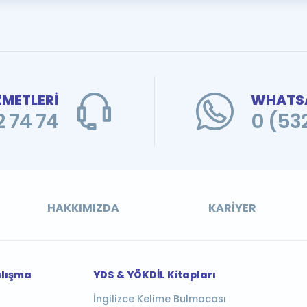
ZMETLERİ
WHATSA
 74 74
0 (53
HAKKIMIZDA
KARIYER
alışma
YDS & YÖKDİL Kitapları
İngilizce Kelime Bulmacası