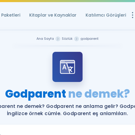
Paketleri
Kitaplar ve Kaynaklar
Katılımcı Görüşleri
Ücretsiz Kayna
Ana Sayfa
Sözlük
godparent
YDS ve YÖKDİL içi
Sözlük
İngilizce Sınavları
Puan Hesapla
Godparent
ne demek?
YDS ve YÖKDİL P
Remz
Rehberlik Aracı
arent ne demek? Godparent ne anlama gelir? Godp
YDS ve YÖKDİL'e H
İngilizce örnek cümle. Godparent eş anlamlıları.
ÖSYM Sınav Ta
Tüm ÖSYM Sınavl