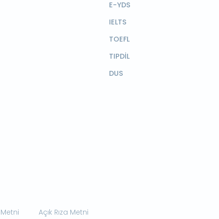
E-YDS
IELTS
TOEFL
TIPDİL
DUS
 Metni
Açık Rıza Metni