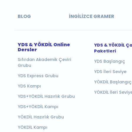
BLOG
İNGILIZCE GRAMER
YDS & YÖKDİL Online
YDS & YÖKDİL Ç
Dersler
Paketleri
Sıfırdan Akademik Çeviri
YDS Başlangıç
Grubu
YDS İleri Seviye
YDS Express Grubu
YÖKDİL Başlangıç
YDS Kampı
YÖKDİL İleri Seviy
YDS+YÖKDİL Hazırlık Grubu
YDS+YÖKDİL Kampı
YÖKDİL Hazırlık Grubu
YÖKDİL Kampı