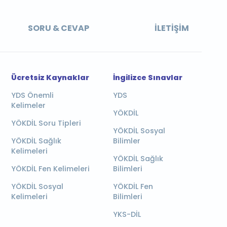
SORU & CEVAP
İLETIŞIM
Ücretsiz Kaynaklar
İngilizce Sınavlar
YDS Önemli
YDS
Kelimeler
YÖKDİL
YÖKDİL Soru Tipleri
YÖKDİL Sosyal
YÖKDİL Sağlık
Bilimler
Kelimeleri
YÖKDİL Sağlık
YÖKDİL Fen Kelimeleri
Bilimleri
YÖKDİL Sosyal
YÖKDİL Fen
Kelimeleri
Bilimleri
YKS-DİL