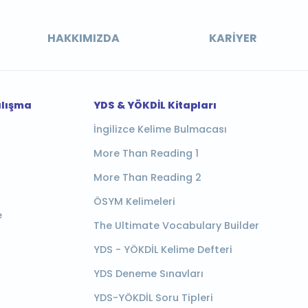
HAKKIMIZDA
KARIYER
alışma
YDS & YÖKDİL Kitapları
İngilizce Kelime Bulmacası
More Than Reading 1
More Than Reading 2
ÖSYM Kelimeleri
e
The Ultimate Vocabulary Builder
YDS - YÖKDİL Kelime Defteri
YDS Deneme Sınavları
YDS-YÖKDİL Soru Tipleri