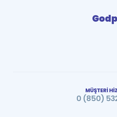
Godp
MÜŞTERİ Hİ
0 (850) 532