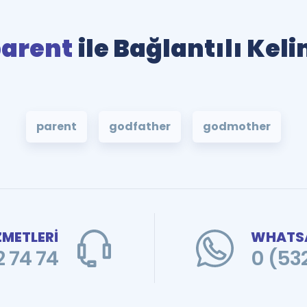
arent
ile Bağlantılı Kel
parent
godfather
godmother
ZMETLERİ
WHATSA
 74 74
0 (53