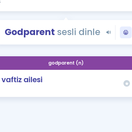
Kampanyalar
Eğitim ve Kitaplar
Blog
Godparent
sesli dinle
YDS - YÖKDİL Tüm S
İngilizce Gram
İngilizce Gramer
godparent (n)
vaftiz ailesi