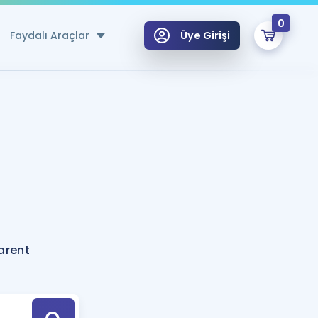
0
Faydalı Araçlar
Üye Girişi
klar
n Ücretsiz Kaynaklar
 için Özel Sözlük
Sepetin Şu An Boş.
ma
uan Hesaplama Aracı
i Hoca ile seni sınava hazırlayacak onlarca eğitim seni bekliyor!
Şifremi Hatırlamıyorum
GİRİŞ YAP
arent
azırlananlar için Öneriler
kvimi
ÜYE DEĞİLİM
arı Tek Takvimde