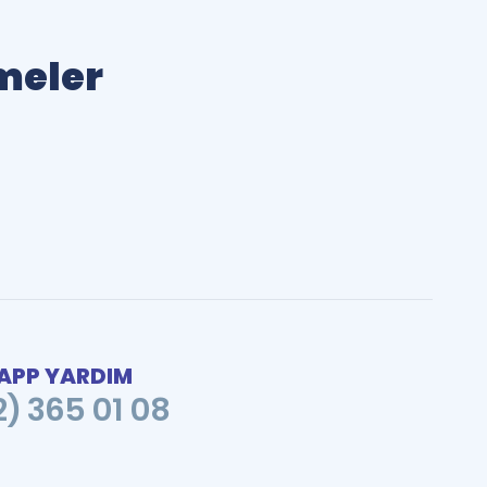
imeler
PP YARDIM
2) 365 01 08