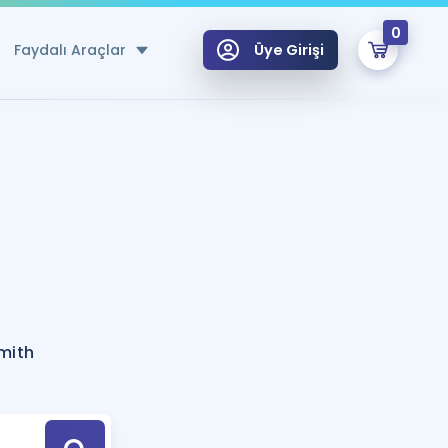
0
Faydalı Araçlar
Üye Girişi
klar
n Ücretsiz Kaynaklar
 için Özel Sözlük
Sepetin Şu An Boş.
ma
uan Hesaplama Aracı
i Hoca ile seni sınava hazırlayacak onlarca eğitim seni bekliyor!
Şifremi Hatırlamıyorum
GİRİŞ YAP
mith
azırlananlar için Öneriler
kvimi
ÜYE DEĞİLİM
arı Tek Takvimde