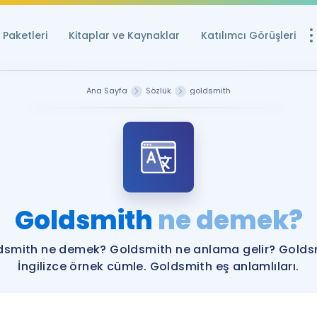
Paketleri
Kitaplar ve Kaynaklar
Katılımcı Görüşleri
Ücretsiz Kayna
Ana Sayfa
Sözlük
goldsmith
YDS ve YÖKDİL içi
Sözlük
İngilizce Sınavları
Puan Hesapla
Goldsmith
ne demek?
YDS ve YÖKDİL P
Remz
Rehberlik Aracı
dsmith ne demek? Goldsmith ne anlama gelir? Golds
YDS ve YÖKDİL'e H
İngilizce örnek cümle. Goldsmith eş anlamlıları.
ÖSYM Sınav Ta
Tüm ÖSYM Sınavl