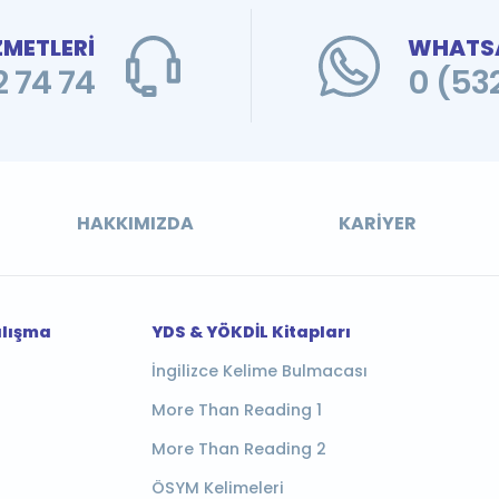
ZMETLERİ
WHATSA
 74 74
0 (53
HAKKIMIZDA
KARIYER
alışma
YDS & YÖKDİL Kitapları
İngilizce Kelime Bulmacası
More Than Reading 1
More Than Reading 2
ÖSYM Kelimeleri