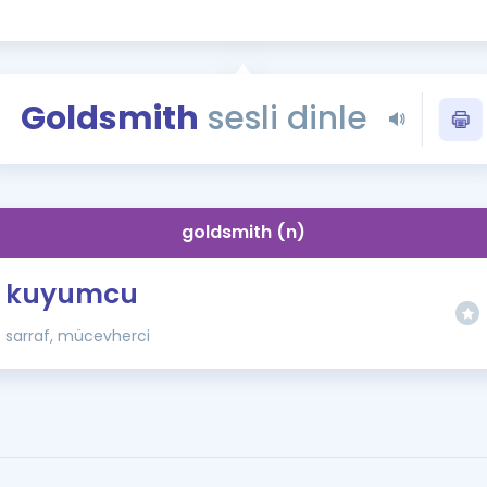
Kampanyalar
Eğitim ve Kitaplar
Blog
Goldsmith
sesli dinle
YDS - YÖKDİL Tüm S
İngilizce Gram
İngilizce Gramer
goldsmith (n)
kuyumcu
sarraf, mücevherci