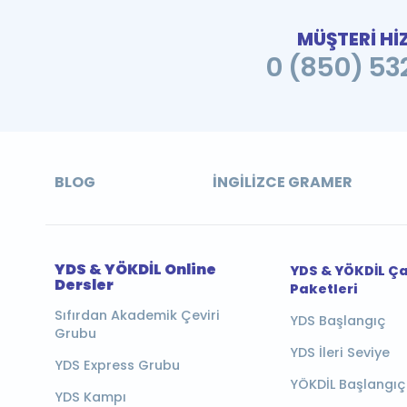
MÜŞTERİ Hİ
0 (850) 532
BLOG
İNGILIZCE GRAMER
YDS & YÖKDİL Online
YDS & YÖKDİL Ç
Dersler
Paketleri
Sıfırdan Akademik Çeviri
YDS Başlangıç
Grubu
YDS İleri Seviye
YDS Express Grubu
YÖKDİL Başlangıç
YDS Kampı