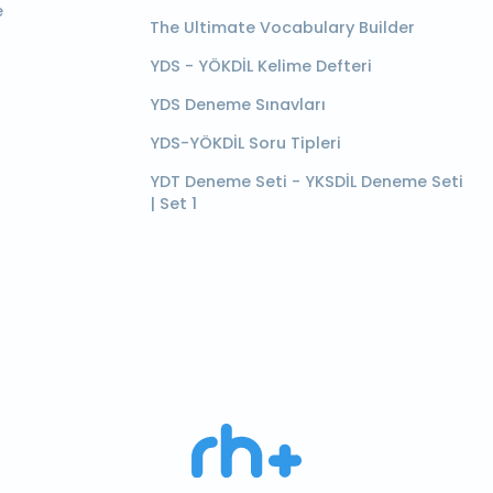
e
The Ultimate Vocabulary Builder
YDS - YÖKDİL Kelime Defteri
YDS Deneme Sınavları
YDS-YÖKDİL Soru Tipleri
YDT Deneme Seti - YKSDİL Deneme Seti
| Set 1