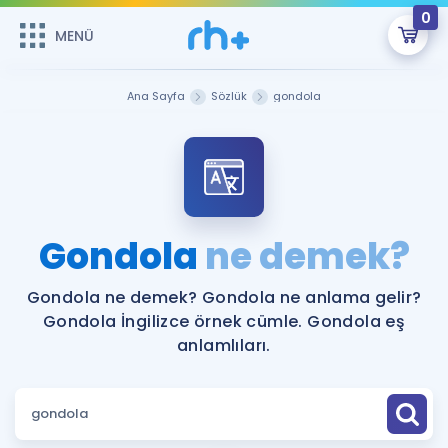
0
MENÜ
MENÜ
Üye Girişi
Ana Sayfa
Sözlük
gondola
Online Dersler
Sepetin Şu An Boş.
Çalışma Paketleri
Remzi Hoca ile seni sınava hazırlayacak onlarca eğitim seni
bekliyor!
Kitaplar ve Kaynaklar
GİRİŞ YAP
Gondola
ne demek?
Katılımcı Görüşleri
Şifremi Hatırlamıyorum
Gondola ne demek? Gondola ne anlama gelir?
Gondola İngilizce örnek cümle. Gondola eş
ÜYE DEĞİLİM
Faydalı Araçlar
anlamlıları.
Ücretsiz Kaynaklar
Blog
İngilizce Gramer
Hakkımızda
Kariyer
Sözlük
Soru & Cevap
İletişim