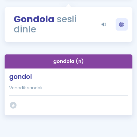
Puan Hesaplama
Gondola
sesli
Rehberlik Aracı
dinle
ÖSYM Sınav Takvimi
Kampanyalar
Blog
gondola (n)
İngilizce Gramer
gondol
Venedik sandalı