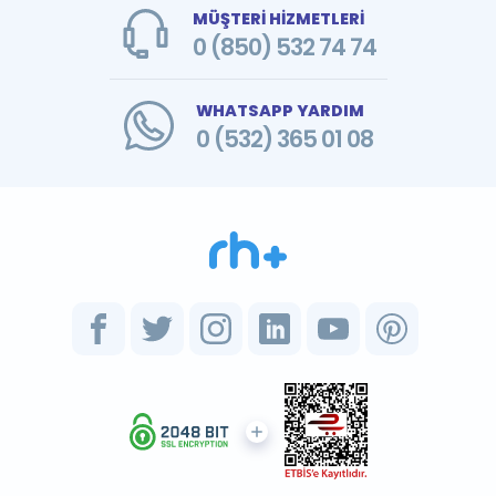
MÜŞTERİ HİZMETLERİ
0 (850) 532 74 74
WHATSAPP YARDIM
0 (532) 365 01 08