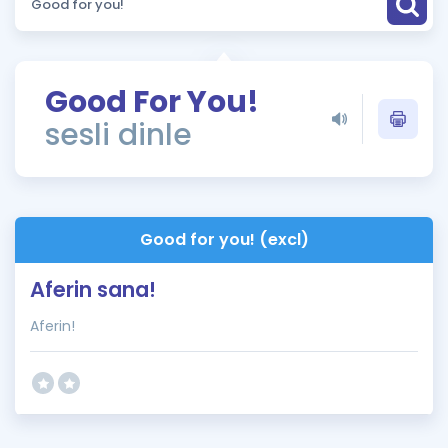
Puan Hesaplama
Rehberlik Aracı
Good For You!
ÖSYM Sınav Takvimi
sesli dinle
Kampanyalar
Blog
Good for you! (excl)
İngilizce Gramer
Aferin sana!
Aferin!