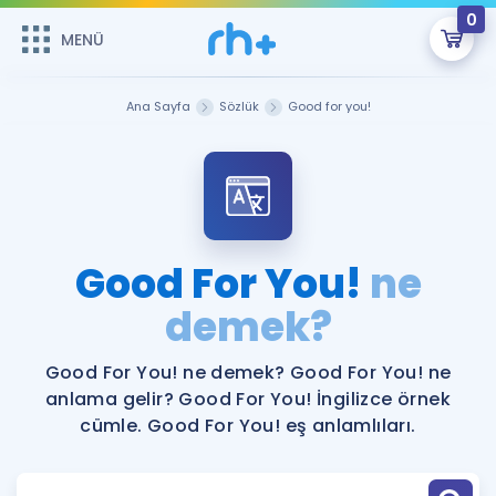
0
MENÜ
MENÜ
Üye Girişi
Ana Sayfa
Sözlük
Good for you!
Online Dersler
Sepetin Şu An Boş.
Çalışma Paketleri
Remzi Hoca ile seni sınava hazırlayacak onlarca eğitim seni
bekliyor!
Kitaplar ve Kaynaklar
GİRİŞ YAP
Good For You!
ne
Katılımcı Görüşleri
demek?
Şifremi Hatırlamıyorum
ÜYE DEĞİLİM
Faydalı Araçlar
Good For You! ne demek? Good For You! ne
anlama gelir? Good For You! İngilizce örnek
Ücretsiz Kaynaklar
Blog
İngilizce Gramer
cümle. Good For You! eş anlamlıları.
Hakkımızda
Kariyer
Sözlük
Soru & Cevap
İletişim