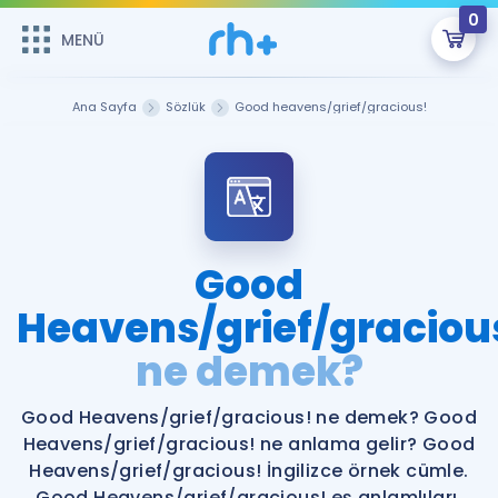
0
MENÜ
MENÜ
Üye Girişi
Ana Sayfa
Sözlük
Good heavens/grief/gracious!
Online Dersler
Sepetin Şu An Boş.
Çalışma Paketleri
Remzi Hoca ile seni sınava hazırlayacak onlarca eğitim seni
bekliyor!
Kitaplar ve Kaynaklar
GİRİŞ YAP
Good
Katılımcı Görüşleri
Heavens/grief/graciou
Şifremi Hatırlamıyorum
ne demek?
ÜYE DEĞİLİM
Faydalı Araçlar
Good Heavens/grief/gracious! ne demek? Good
Ücretsiz Kaynaklar
Blog
İngilizce Gramer
Heavens/grief/gracious! ne anlama gelir? Good
Hakkımızda
Kariyer
Sözlük
Heavens/grief/gracious! İngilizce örnek cümle.
Soru & Cevap
İletişim
Good Heavens/grief/gracious! eş anlamlıları.