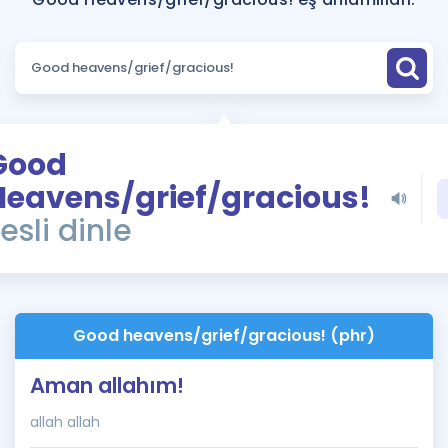
Puan Hesaplama
Rehberlik Aracı
ÖSYM Sınav Takvimi
Kampanyalar
Good
Heavens/grief/gracious!
Blog
esli dinle
İngilizce Gramer
Good heavens/grief/gracious! (phr)
Aman allahım!
allah allah