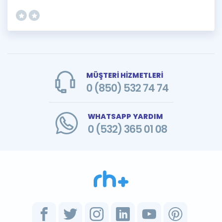
MÜŞTERİ HİZMETLERİ
0 (850) 532 74 74
WHATSAPP YARDIM
0 (532) 365 01 08