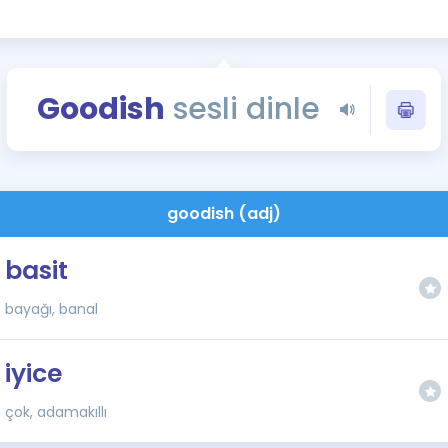
Kampanyalar
Eğitim ve Kitaplar
Blog
Goodish
sesli dinle
YDS - YÖKDİL Tüm S
İngilizce Gram
İngilizce Gramer
goodish (adj)
basit
bayağı, banal
iyice
çok, adamakıllı