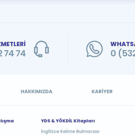
ZMETLERİ
WHATSA
 74 74
0 (53
HAKKIMIZDA
KARIYER
alışma
YDS & YÖKDİL Kitapları
İngilizce Kelime Bulmacası