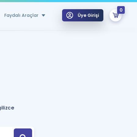
0
Faydalı Araçlar
Üye Girişi
klar
n Ücretsiz Kaynaklar
 için Özel Sözlük
Sepetin Şu An Boş.
ma
uan Hesaplama Aracı
i Hoca ile seni sınava hazırlayacak onlarca eğitim seni bekliyor!
Şifremi Hatırlamıyorum
GİRİŞ YAP
ilizce
azırlananlar için Öneriler
kvimi
ÜYE DEĞİLİM
arı Tek Takvimde