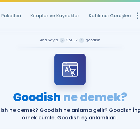
Paketleri
Kitaplar ve Kaynaklar
Katılımcı Görüşleri
Ücretsiz Kayna
Ana Sayfa
Sözlük
goodish
YDS ve YÖKDİL içi
Sözlük
İngilizce Sınavları
Puan Hesapla
Goodish
ne demek?
YDS ve YÖKDİL P
Remz
Rehberlik Aracı
sh ne demek? Goodish ne anlama gelir? Goodish İng
YDS ve YÖKDİL'e H
örnek cümle. Goodish eş anlamlıları.
ÖSYM Sınav Ta
Tüm ÖSYM Sınavl