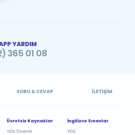
PP YARDIM
2) 365 01 08
SORU & CEVAP
İLETIŞIM
Ücretsiz Kaynaklar
İngilizce Sınavlar
YDS Önemli
YDS