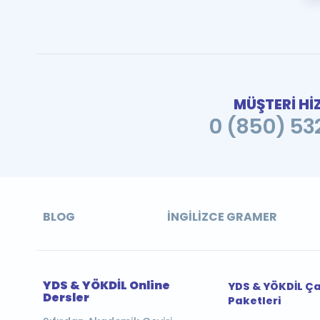
MÜŞTERİ Hİ
0 (850) 532
BLOG
İNGILIZCE GRAMER
YDS & YÖKDİL Online
YDS & YÖKDİL Ç
Dersler
Paketleri