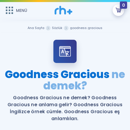
0
MENÜ
MENÜ
Üye Girişi
Ana Sayfa
Sözlük
goodness gracious
Online Dersler
Sepetin Şu An Boş.
Çalışma Paketleri
Remzi Hoca ile seni sınava hazırlayacak onlarca eğitim seni
bekliyor!
Kitaplar ve Kaynaklar
GİRİŞ YAP
Goodness Gracious
ne
Katılımcı Görüşleri
demek?
Şifremi Hatırlamıyorum
ÜYE DEĞİLİM
Faydalı Araçlar
Goodness Gracious ne demek? Goodness
Gracious ne anlama gelir? Goodness Gracious
Ücretsiz Kaynaklar
Blog
İngilizce Gramer
İngilizce örnek cümle. Goodness Gracious eş
anlamlıları.
Hakkımızda
Kariyer
Sözlük
Soru & Cevap
İletişim