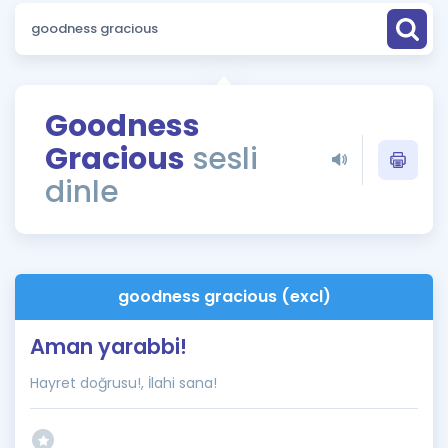
Puan Hesaplama
Rehberlik Aracı
ÖSYM Sınav Takvimi
Goodness
Gracious
sesli
Kampanyalar
dinle
Blog
İngilizce Gramer
goodness gracious (excl)
Aman yarabbi!
Hayret doğrusu!, İlahi sana!